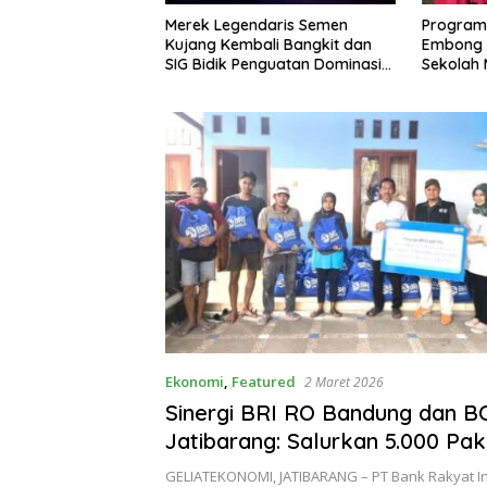
k Legendaris Semen
Program GEMAS SDN 088
S
g Kembali Bangkit dan
Embong Antarkan Kepala
M
idik Penguatan Dominasi
Sekolah Menuju Ajang ASN
S
 di Jawa Barat
Berprestasi Tingkat Provinsi
(
Jawa Barat 2026
Ekonomi
,
Featured
2 Maret 2026
Sinergi BRI RO Bandung dan B
Jatibarang: Salurkan 5.000 Pak
Sembako untuk Masyarakat K
GELIATEKONOMI, ​JATIBARANG – PT Bank Rakyat I