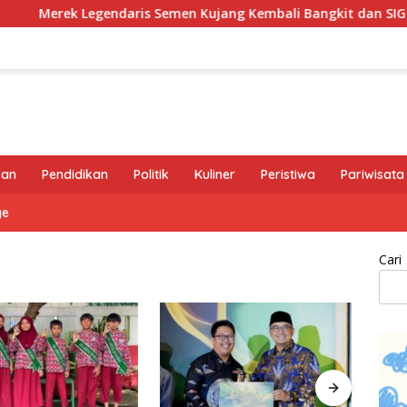
ek Legendaris Semen Kujang Kembali Bangkit dan SIG Bidik Pe
ran
Pendidikan
Politik
Kuliner
Peristiwa
Pariwisata
ge
Cari