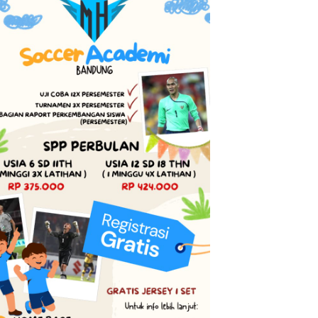
Perkuat Sinergi dan Keamanan
Semarak Hari Anak Nasional
Transaksi Nasabah Senior, BRI
Jawa Barat 2026, Ruang
BO Cirebon Kartini Gelar
Ekspresi Sekaligus Pelestarian
Apresiasi Layanan Pensiunan
Budaya Sunda