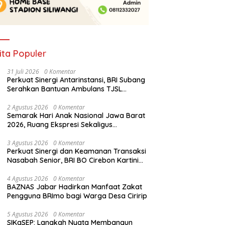
ita Populer
31 Juli 2026
0 Komentar
Perkuat Sinergi Antarinstansi, BRI Subang
Serahkan Bantuan Ambulans TJSL
kepada Wingdik 300/Teknik untuk
Penunjang Kesehatan Masyarakat
2 Agustus 2026
0 Komentar
Semarak Hari Anak Nasional Jawa Barat
2026, Ruang Ekspresi Sekaligus
Pelestarian Budaya Sunda
3 Agustus 2026
0 Komentar
Perkuat Sinergi dan Keamanan Transaksi
Nasabah Senior, BRI BO Cirebon Kartini
Gelar Apresiasi Layanan Pensiunan
4 Agustus 2026
0 Komentar
BAZNAS Jabar Hadirkan Manfaat Zakat
Pengguna BRImo bagi Warga Desa Ciririp
5 Agustus 2026
0 Komentar
SIKaSEP: Langkah Nyata Membangun