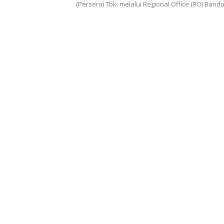
Mampu
(Persero) Tbk. melalui Regional Office (RO) Ban