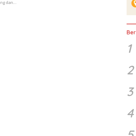
dung dan…
Ber
1
2
3
4
5