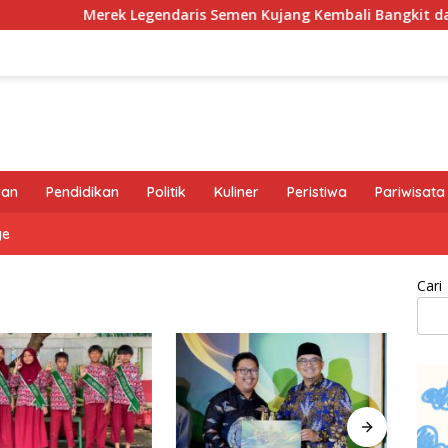
Merek Legendaris Semen Kujang Kembali Bangkit dan SIG Bid
ran
Pendidikan
Politik
Kuliner
Peristiwa
Pariwisata
ge
Cari