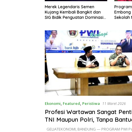
rpilih Sebagai
Merek Legendaris Semen
Program GE
 Bandung
Kujang Kembali Bangkit dan
Embong Anta
029
SIG Bidik Penguatan Dominasi
Sekolah Men
Pasar di Jawa Barat
Berprestasi 
Jawa Barat 
Ekonomi
,
Featured
,
Peristiwa
11 Maret 2026
Profesi Wartawan Sangat Penti
TNI Maupun Polri, Tanpa Bant
rekan Media, Tidak Bisa Menca
GELIATEKONOMI, BANDUNG — PROGRAM PWI Po