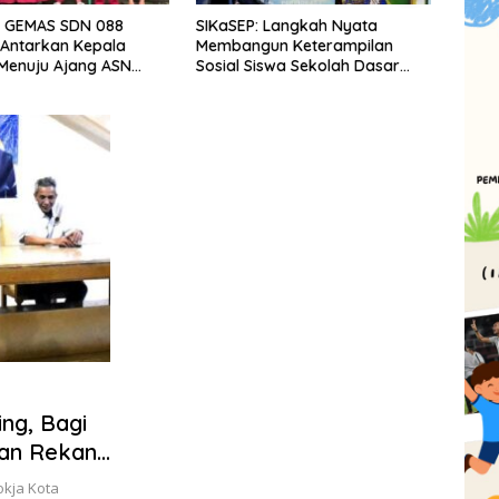
MAS SDN 088
SIKaSEP: Langkah Nyata
BAZNAS J
rkan Kepala
Membangun Keterampilan
Manfaat 
uju Ajang ASN
Sosial Siswa Sekolah Dasar
BRImo ba
Tingkat Provinsi
(SD) di Kota Bandung
2026
ng, Bagi
uan Rekan-
pai Hasil
kja Kota