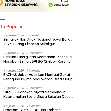
ita Populer
2 Agustus 2026
0 Komentar
Semarak Hari Anak Nasional Jawa Barat
2026, Ruang Ekspresi Sekaligus
Pelestarian Budaya Sunda
3 Agustus 2026
0 Komentar
Perkuat Sinergi dan Keamanan Transaksi
Nasabah Senior, BRI BO Cirebon Kartini
Gelar Apresiasi Layanan Pensiunan
4 Agustus 2026
0 Komentar
BAZNAS Jabar Hadirkan Manfaat Zakat
Pengguna BRImo bagi Warga Desa Ciririp
5 Agustus 2026
0 Komentar
SIKaSEP: Langkah Nyata Membangun
Keterampilan Sosial Siswa Sekolah Dasar
(SD) di Kota Bandung
5 Agustus 2026
0 Komentar
Program GEMAS SDN 088 Embong