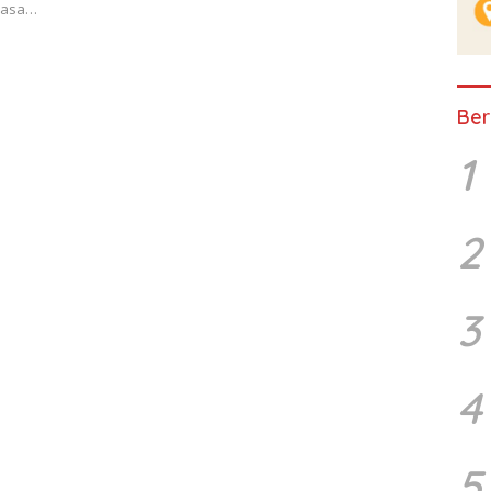
lasa…
Ber
1
2
3
4
5