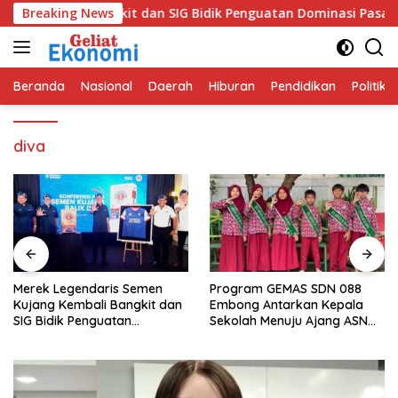
Langsung
Kembali Bangkit dan SIG Bidik Penguatan Dominasi Pasar di Ja
Breaking News
ke
konten
Beranda
Nasional
Daerah
Hiburan
Pendidikan
Politik
diva
Program GEMAS SDN 088
SIKaSEP: Langkah Nyata
Embong Antarkan Kepala
Membangun Keterampilan
Sekolah Menuju Ajang ASN
Sosial Siswa Sekolah Dasar
Berprestasi Tingkat Provinsi
(SD) di Kota Bandung
Jawa Barat 2026