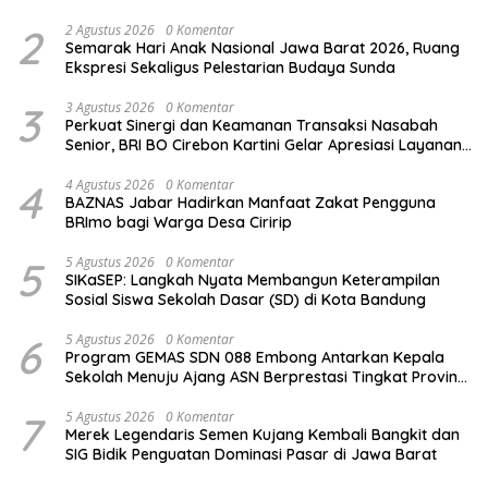
untuk Penunjang Kesehatan Masyarakat
2
2 Agustus 2026
0 Komentar
Semarak Hari Anak Nasional Jawa Barat 2026, Ruang
Ekspresi Sekaligus Pelestarian Budaya Sunda
3
3 Agustus 2026
0 Komentar
Perkuat Sinergi dan Keamanan Transaksi Nasabah
Senior, BRI BO Cirebon Kartini Gelar Apresiasi Layanan
Pensiunan
4
4 Agustus 2026
0 Komentar
BAZNAS Jabar Hadirkan Manfaat Zakat Pengguna
BRImo bagi Warga Desa Ciririp
5
5 Agustus 2026
0 Komentar
SIKaSEP: Langkah Nyata Membangun Keterampilan
Sosial Siswa Sekolah Dasar (SD) di Kota Bandung
6
5 Agustus 2026
0 Komentar
Program GEMAS SDN 088 Embong Antarkan Kepala
Sekolah Menuju Ajang ASN Berprestasi Tingkat Provinsi
Jawa Barat 2026
7
5 Agustus 2026
0 Komentar
Merek Legendaris Semen Kujang Kembali Bangkit dan
SIG Bidik Penguatan Dominasi Pasar di Jawa Barat