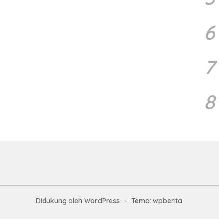
6
7
8
Didukung oleh WordPress
-
Tema: wpberita.