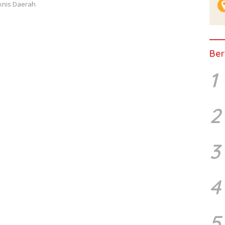
eknis Daerah
Ber
1
2
3
4
5