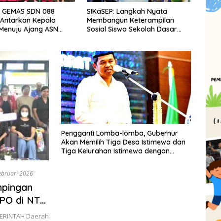
 GEMAS SDN 088
SIKaSEP: Langkah Nyata
BAZN
Antarkan Kepala
Membangun Keterampilan
Manf
Menuju Ajang ASN
Sosial Siswa Sekolah Dasar
BRImo
asi Tingkat Provinsi
(SD) di Kota Bandung
rat 2026
Pengganti Lomba-lomba, Gubernur
Akan Memilih Tiga Desa Istimewa dan
Tiga Kelurahan Istimewa dengan
Reward Berupa Program Bernilai
Milyaran Rupiah
ebruari 2026
mpingan
PO di NTT,
ERINTAH Daerah