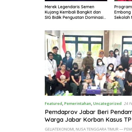
 Terpilih Sebagai
Merek Legendaris Semen
Program
Kota Bandung
Kujang Kembali Bangkit dan
Embong 
6/2029
SIG Bidik Penguatan Dominasi
Sekolah 
Pasar di Jawa Barat
Berprest
Jawa Ba
Featured
,
Pemerintahan
,
Uncategorized
24 F
Pemdaprov Jabar Beri Penda
Warga Jabar Korban Kasus TP
TPPO,
GELIATEKONOMI, NUSA TENGGARA TIMUR — PEM