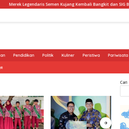
k Legendaris Semen Kujang Kembali Bangkit dan SIG Bidik Peng
ran
Pendidikan
Politik
Kuliner
Peristiwa
Pariwisata
ge
Cari