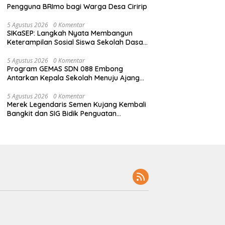
Pengguna BRImo bagi Warga Desa Ciririp
5 Agustus 2026
0 Komentar
SIKaSEP: Langkah Nyata Membangun
Keterampilan Sosial Siswa Sekolah Dasar
(SD) di Kota Bandung
5 Agustus 2026
0 Komentar
Program GEMAS SDN 088 Embong
Antarkan Kepala Sekolah Menuju Ajang
ASN Berprestasi Tingkat Provinsi Jawa
Barat 2026
5 Agustus 2026
0 Komentar
Merek Legendaris Semen Kujang Kembali
Bangkit dan SIG Bidik Penguatan
Dominasi Pasar di Jawa Barat