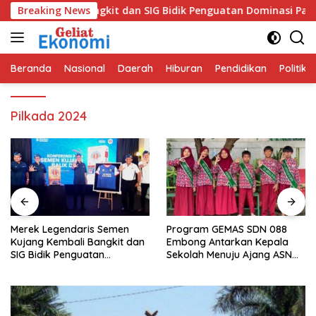
Langsung
g Kembali Bangkit dan SIG Bidik Penguatan Dominasi Pasar di 
Breaking News
ke
konten
Beranda
Nasional
Daerah
Hiburan
Pendidikan
Politik
Pilkada 2024
Merek Legendaris Semen
Program GEMAS SDN 088
Kujang Kembali Bangkit dan
Embong Antarkan Kepala
SIG Bidik Penguatan
Sekolah Menuju Ajang ASN
Dominasi Pasar di Jawa
Berprestasi Tingkat Provinsi
Barat
Jawa Barat 2026