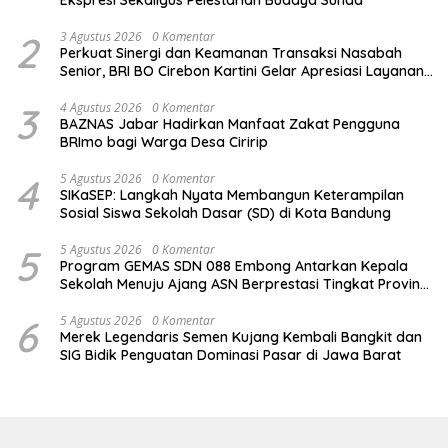
Ekspresi Sekaligus Pelestarian Budaya Sunda
2
3 Agustus 2026
0 Komentar
Perkuat Sinergi dan Keamanan Transaksi Nasabah
Senior, BRI BO Cirebon Kartini Gelar Apresiasi Layanan
Pensiunan
3
4 Agustus 2026
0 Komentar
BAZNAS Jabar Hadirkan Manfaat Zakat Pengguna
BRImo bagi Warga Desa Ciririp
4
5 Agustus 2026
0 Komentar
SIKaSEP: Langkah Nyata Membangun Keterampilan
Sosial Siswa Sekolah Dasar (SD) di Kota Bandung
5
5 Agustus 2026
0 Komentar
Program GEMAS SDN 088 Embong Antarkan Kepala
Sekolah Menuju Ajang ASN Berprestasi Tingkat Provinsi
Jawa Barat 2026
6
5 Agustus 2026
0 Komentar
Merek Legendaris Semen Kujang Kembali Bangkit dan
SIG Bidik Penguatan Dominasi Pasar di Jawa Barat