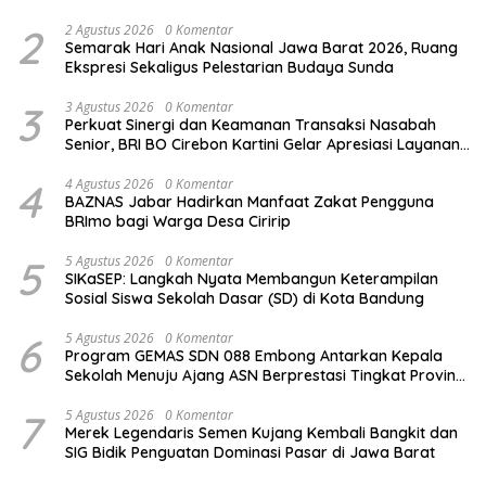
untuk Penunjang Kesehatan Masyarakat
2
2 Agustus 2026
0 Komentar
Semarak Hari Anak Nasional Jawa Barat 2026, Ruang
Ekspresi Sekaligus Pelestarian Budaya Sunda
3
3 Agustus 2026
0 Komentar
Perkuat Sinergi dan Keamanan Transaksi Nasabah
Senior, BRI BO Cirebon Kartini Gelar Apresiasi Layanan
Pensiunan
4
4 Agustus 2026
0 Komentar
BAZNAS Jabar Hadirkan Manfaat Zakat Pengguna
BRImo bagi Warga Desa Ciririp
5
5 Agustus 2026
0 Komentar
SIKaSEP: Langkah Nyata Membangun Keterampilan
Sosial Siswa Sekolah Dasar (SD) di Kota Bandung
6
5 Agustus 2026
0 Komentar
Program GEMAS SDN 088 Embong Antarkan Kepala
Sekolah Menuju Ajang ASN Berprestasi Tingkat Provinsi
Jawa Barat 2026
7
5 Agustus 2026
0 Komentar
Merek Legendaris Semen Kujang Kembali Bangkit dan
SIG Bidik Penguatan Dominasi Pasar di Jawa Barat