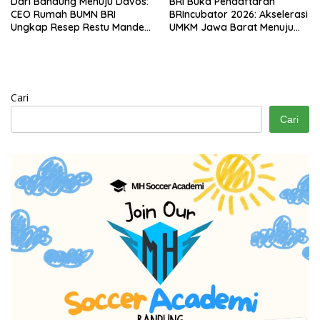
Dari Bandung Menuju Davos:
BRI Buka Pendaftaran
CEO Rumah BUMN BRI
BRIncubator 2026: Akselerasi
Ungkap Resep Restu Mande
UMKM Jawa Barat Menuju
Tembus Pasar Global
Pasar Global
Cari
Cari