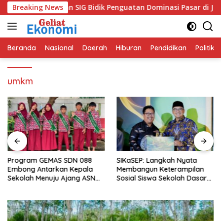
Langsung
i Bangkit dan SIG Bidik Penguatan Dominasi Pasar di Jawa Bar
Breaking News
ke
konten
Beranda
Nasional
Daerah
Hiburan
Pendidikan
Politik
umkm
Program GEMAS SDN 088
SIKaSEP: Langkah Nyata
Embong Antarkan Kepala
Membangun Keterampilan
Sekolah Menuju Ajang ASN
Sosial Siswa Sekolah Dasar
Berprestasi Tingkat Provinsi
(SD) di Kota Bandung
Jawa Barat 2026