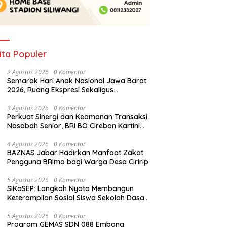
ita Populer
2 Agustus 2026
0 Komentar
Semarak Hari Anak Nasional Jawa Barat
2026, Ruang Ekspresi Sekaligus
Pelestarian Budaya Sunda
3 Agustus 2026
0 Komentar
Perkuat Sinergi dan Keamanan Transaksi
Nasabah Senior, BRI BO Cirebon Kartini
Gelar Apresiasi Layanan Pensiunan
4 Agustus 2026
0 Komentar
BAZNAS Jabar Hadirkan Manfaat Zakat
Pengguna BRImo bagi Warga Desa Ciririp
5 Agustus 2026
0 Komentar
SIKaSEP: Langkah Nyata Membangun
Keterampilan Sosial Siswa Sekolah Dasar
(SD) di Kota Bandung
5 Agustus 2026
0 Komentar
Program GEMAS SDN 088 Embong