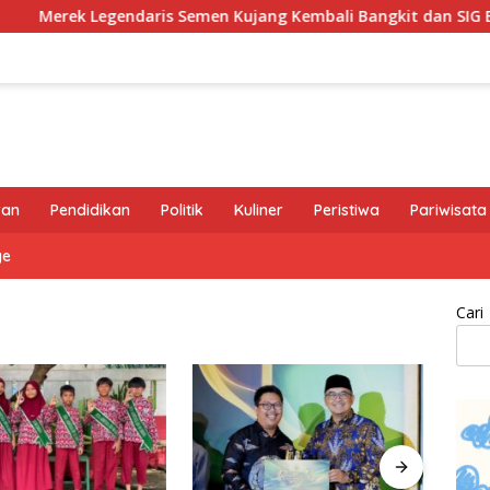
ek Legendaris Semen Kujang Kembali Bangkit dan SIG Bidik Pen
ran
Pendidikan
Politik
Kuliner
Peristiwa
Pariwisata
ge
Cari