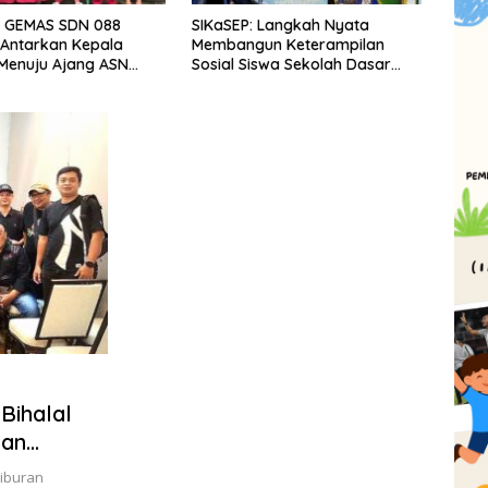
SIKaSEP: Langkah Nyata
BAZNAS Jabar Hadirkan
Membangun Keterampilan
Manfaat Zakat Pengguna
Sosial Siswa Sekolah Dasar
BRImo bagi Warga Desa Cirir
(SD) di Kota Bandung
Bihalal
dan
iburan