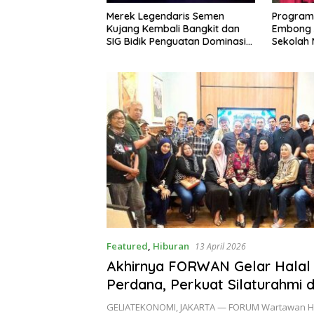
Merek Legendaris Semen
Program GEMAS SDN 088
Kujang Kembali Bangkit dan
Embong Antarkan Kepala
SIG Bidik Penguatan Dominasi
Sekolah Menuju Ajang ASN
Pasar di Jawa Barat
Berprestasi Tingkat Provinsi
Jawa Barat 2026
Featured
,
Hiburan
13 April 2026
Akhirnya FORWAN Gelar Halal 
Perdana, Perkuat Silaturahmi 
Soliditas Organisasi
GELIATEKONOMI, JAKARTA — FORUM Wartawan H