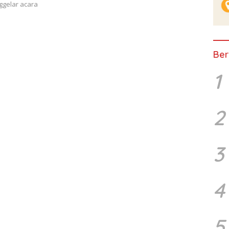
ggelar acara
Ber
1
2
3
4
5