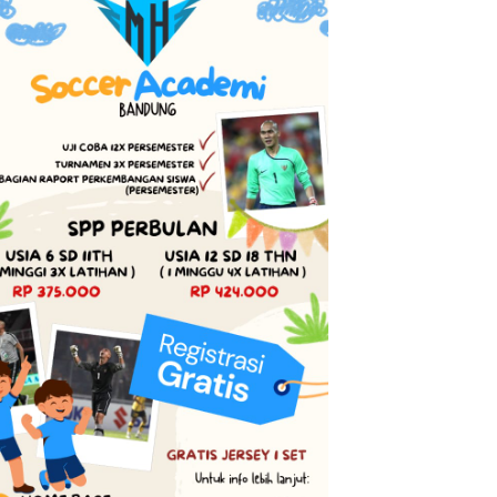
Perkuat Sinergi dan Keamanan
Semarak Hari Anak Nasio
Transaksi Nasabah Senior, BRI
Jawa Barat 2026, Ruang
ip
BO Cirebon Kartini Gelar
Ekspresi Sekaligus Pelest
Apresiasi Layanan Pensiunan
Budaya Sunda