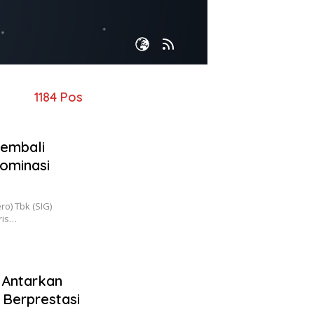
1184 Pos
embali
Dominasi
o) Tbk (SIG)
ris…
Antarkan
Berprestasi