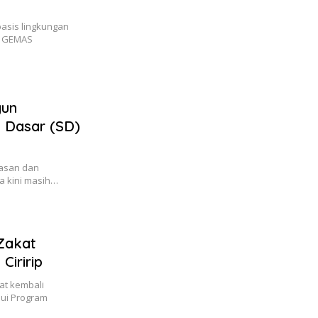
asis lingkungan
m GEMAS
gun
h Dasar (SD)
asan dan
ga kini masih…
Zakat
iririp
at kembali
ui Program