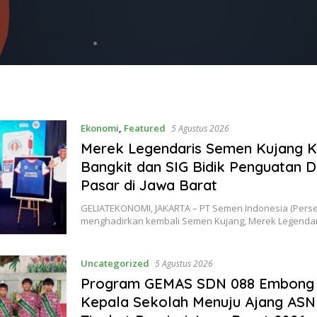
Ekonomi
,
Featured
5 Agustus 2026
Merek Legendaris Semen Kujang K
Bangkit dan SIG Bidik Penguatan 
Pasar di Jawa Barat
GELIATEKONOMI, JAKARTA – PT Semen Indonesia (Perser
menghadirkan kembali Semen Kujang, Merek Legenda
Uncategorized
5 Agustus 2026
Program GEMAS SDN 088 Embong 
Kepala Sekolah Menuju Ajang ASN 