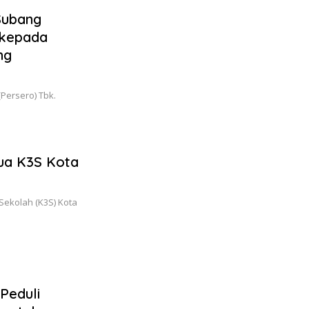
 Subang
 kepada
ng
Persero) Tbk.
tua K3S Kota
ekolah (K3S) Kota
 Peduli