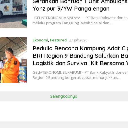
Serahkan Bantuan 1 Unit Ambulans
Yonzipur 3/YW Pangalengan
GELIATEKONOMI,​MAJALAYA — PT Bank Rakyat Indonesi
melalui program Tanggung Jawab Sosial dan…
Ekonomi
,
Featured
27 Juli 2026
Pedulia Bencana Kampung Adat Ci
BRI Region 9 Bandung Salurkan B
Logistik dan Survival Kit Bersama
GELIATEKONOMI, ​SUKABUMI – PT Bank Rakyat Indonesia
Region 9 Bandung bergerak cepat, menunjukkan…
Selengkapnya