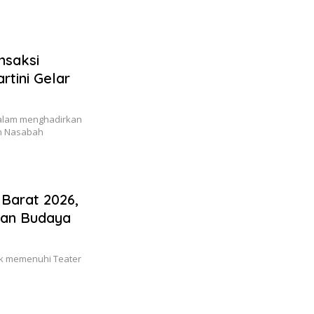
nsaksi
rtini Gelar
alam menghadirkan
an Nasabah
Barat 2026,
ian Budaya
k memenuhi Teater