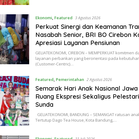
Ekonomi
,
Featured
3 Agustus 2026
Perkuat Sinergi dan Keamanan Tra
Nasabah Senior, BRI BO Cirebon Ka
Apresiasi Layanan Pensiunan
GELIATEKONOMI, ​CIREBON – MEMPERKUAT komitmen d
layanan perbankan yang berorientasi pada kebutuh
(Customer-Centric)…
Featured
,
Pemerintahan
2 Agustus 2026
Semarak Hari Anak Nasional Jawa 
Ruang Ekspresi Sekaligus Pelestar
Sunda
GELIATEKONOMI, BANDUNG – SEMANGAT ratusan ana
Tertutup Dago Tea House, Kota Bandung,…
Ekonomi
,
Featured
31 Juli 2026