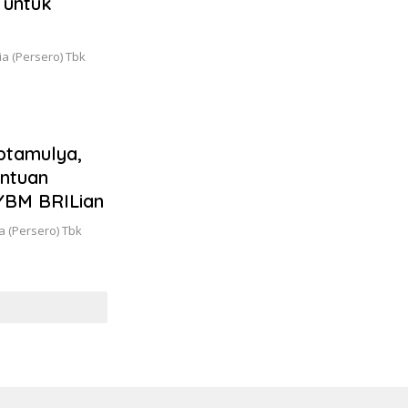
 untuk
a (Persero) Tbk
ptamulya,
antuan
 YBM BRILian
 (Persero) Tbk