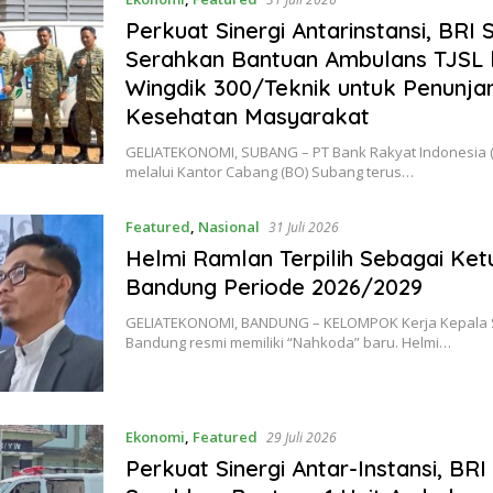
Perkuat Sinergi Antarinstansi, BRI
Serahkan Bantuan Ambulans TJSL
Wingdik 300/Teknik untuk Penunja
Kesehatan Masyarakat
GELIATEKONOMI, ​SUBANG – PT Bank Rakyat Indonesia (
melalui Kantor Cabang (BO) Subang terus…
Featured
,
Nasional
31 Juli 2026
Helmi Ramlan Terpilih Sebagai Ke
Bandung Periode 2026/2029
GELIATEKONOMI, BANDUNG – KELOMPOK Kerja Kepala S
Bandung resmi memiliki “Nahkoda” baru. Helmi…
Ekonomi
,
Featured
29 Juli 2026
Perkuat Sinergi Antar-Instansi, BRI