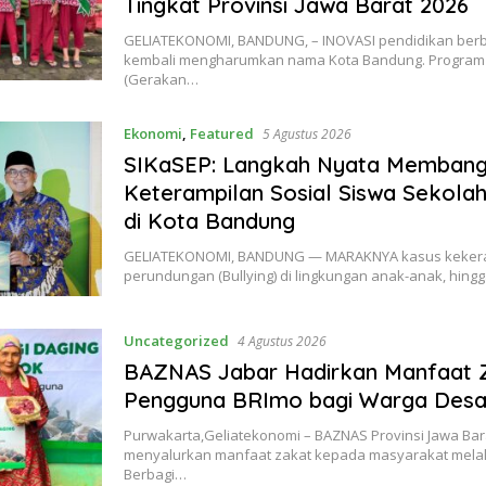
Tingkat Provinsi Jawa Barat 2026
GELIATEKONOMI, BANDUNG, – INOVASI pendidikan berb
kembali mengharumkan nama Kota Bandung. Progra
(Gerakan…
Ekonomi
,
Featured
5 Agustus 2026
SIKaSEP: Langkah Nyata Memban
Keterampilan Sosial Siswa Sekola
di Kota Bandung
GELIATEKONOMI, BANDUNG — MARAKNYA kasus keker
perundungan (Bullying) di lingkungan anak-anak, hing
Uncategorized
4 Agustus 2026
BAZNAS Jabar Hadirkan Manfaat 
Pengguna BRImo bagi Warga Desa C
Purwakarta,Geliatekonomi – BAZNAS Provinsi Jawa Bar
menyalurkan manfaat zakat kepada masyarakat melal
Berbagi…