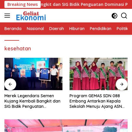
Langsung
g Kembali Bangkit dan SIG Bidik Penguatan Dominasi Pasar di 
Breaking News
ke
konten
Beranda
Nasional
Daerah
Hiburan
Pendidikan
Politik
kesehatan
Merek Legendaris Semen
Program GEMAS SDN 088
Kujang Kembali Bangkit dan
Embong Antarkan Kepala
SIG Bidik Penguatan
Sekolah Menuju Ajang ASN
Dominasi Pasar di Jawa
Berprestasi Tingkat Provinsi
Barat
Jawa Barat 2026