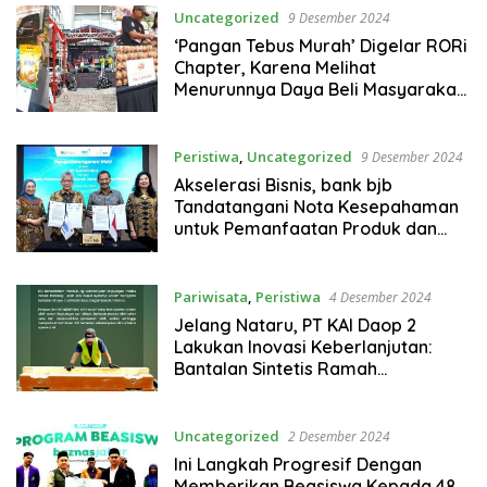
Uncategorized
9 Desember 2024
‘Pangan Tebus Murah’ Digelar RORi
Chapter, Karena Melihat
Menurunnya Daya Beli Masyarakat
Akan Bahan-bahan Pokok
Peristiwa
,
Uncategorized
9 Desember 2024
Akselerasi Bisnis, bank bjb
Tandatangani Nota Kesepahaman
untuk Pemanfaatan Produk dan
Layanan dengan Sucofindo
Pariwisata
,
Peristiwa
4 Desember 2024
Jelang Nataru, PT KAI Daop 2
Lakukan Inovasi Keberlanjutan:
Bantalan Sintetis Ramah
Lingkungan Untuk Rel Kereta Api
Uncategorized
2 Desember 2024
Ini Langkah Progresif Dengan
Memberikan Beasiswa Kepada 48