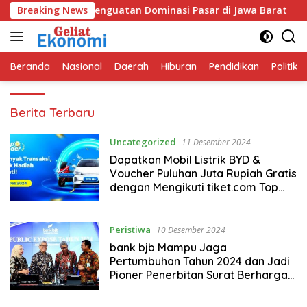
Langsung
an SIG Bidik Penguatan Dominasi Pasar di Jawa Barat
Breaking News
P
ke
konten
Beranda
Nasional
Daerah
Hiburan
Pendidikan
Politik
Geliat
Berita Terbaru
Ekonomi
Uncategorized
11 Desember 2024
Dapatkan Mobil Listrik BYD &
Voucher Puluhan Juta Rupiah Gratis
dengan Mengikuti tiket.com Top
Spender
Peristiwa
10 Desember 2024
bank bjb Mampu Jaga
Pertumbuhan Tahun 2024 dan Jadi
Pioner Penerbitan Surat Berharga
Perpetual