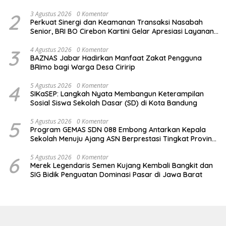
2
3 Agustus 2026
0 Komentar
Perkuat Sinergi dan Keamanan Transaksi Nasabah
Senior, BRI BO Cirebon Kartini Gelar Apresiasi Layanan
Pensiunan
3
4 Agustus 2026
0 Komentar
BAZNAS Jabar Hadirkan Manfaat Zakat Pengguna
BRImo bagi Warga Desa Ciririp
4
5 Agustus 2026
0 Komentar
SIKaSEP: Langkah Nyata Membangun Keterampilan
Sosial Siswa Sekolah Dasar (SD) di Kota Bandung
5
5 Agustus 2026
0 Komentar
Program GEMAS SDN 088 Embong Antarkan Kepala
Sekolah Menuju Ajang ASN Berprestasi Tingkat Provinsi
Jawa Barat 2026
6
5 Agustus 2026
0 Komentar
Merek Legendaris Semen Kujang Kembali Bangkit dan
SIG Bidik Penguatan Dominasi Pasar di Jawa Barat