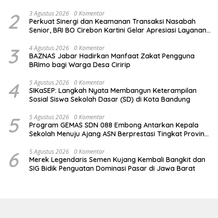
2
3 Agustus 2026
0 Komentar
Perkuat Sinergi dan Keamanan Transaksi Nasabah
Senior, BRI BO Cirebon Kartini Gelar Apresiasi Layanan
Pensiunan
3
4 Agustus 2026
0 Komentar
BAZNAS Jabar Hadirkan Manfaat Zakat Pengguna
BRImo bagi Warga Desa Ciririp
4
5 Agustus 2026
0 Komentar
SIKaSEP: Langkah Nyata Membangun Keterampilan
Sosial Siswa Sekolah Dasar (SD) di Kota Bandung
5
5 Agustus 2026
0 Komentar
Program GEMAS SDN 088 Embong Antarkan Kepala
Sekolah Menuju Ajang ASN Berprestasi Tingkat Provinsi
Jawa Barat 2026
6
5 Agustus 2026
0 Komentar
Merek Legendaris Semen Kujang Kembali Bangkit dan
SIG Bidik Penguatan Dominasi Pasar di Jawa Barat