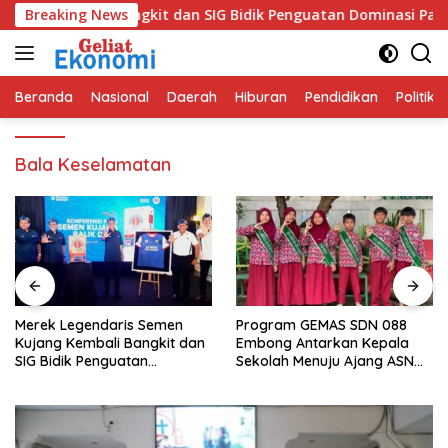
Langsung
g Kembali Bangkit dan SIG Bidik Penguatan Dominasi Pasar di 
Breaking News
ke
konten
Beranda
Nasional
Daerah
Hiburan
Pendidikan
Politik
Bala Keselamatan
Merek Legendaris Semen
Program GEMAS SDN 088
Kujang Kembali Bangkit dan
Embong Antarkan Kepala
SIG Bidik Penguatan
Sekolah Menuju Ajang ASN
Dominasi Pasar di Jawa
Berprestasi Tingkat Provinsi
Barat
Jawa Barat 2026