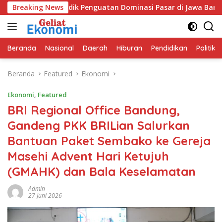
Langsung
SIG Bidik Penguatan Dominasi Pasar di Jawa Barat
Breaking News
Pro
ke
konten
Beranda
Nasional
Daerah
Hiburan
Pendidikan
Politik
Beranda
Featured
Ekonomi
Ekonomi
,
Featured
BRI Regional Office Bandung,
Gandeng PKK BRILian Salurkan
Bantuan Paket Sembako ke Gereja
Masehi Advent Hari Ketujuh
(GMAHK) dan Bala Keselamatan
Admin
27 Juni 2026