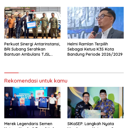
Apresiasi Layanan Pensiunan
Perkuat Sinergi Antarinstansi,
Helmi Ramlan Terpilih
BRI Subang Serahkan
Sebagai Ketua K3S Kota
Bantuan Ambulans TJSL
Bandung Periode 2026/2029
kepada Wingdik 300/Teknik
untuk Penunjang Kesehatan
Masyarakat
Rekomendasi untuk kamu
Merek Legendaris Semen
SIKaSEP: Langkah Nyata