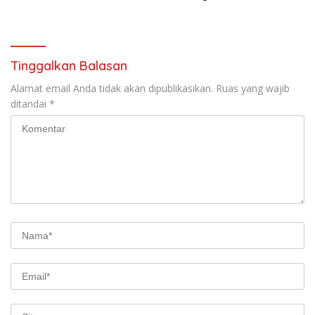
kepada Wingdik 300/Teknik
untuk Penunjang Kesehatan
Masyarakat
Tinggalkan Balasan
Alamat email Anda tidak akan dipublikasikan.
Ruas yang wajib
ditandai
*