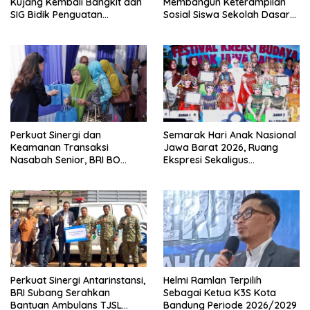
Kujang Kembali Bangkit dan
Membangun Keterampilan
SIG Bidik Penguatan
Sosial Siswa Sekolah Dasar
Dominasi Pasar di Jawa
(SD) di Kota Bandung
Barat
Perkuat Sinergi dan
Semarak Hari Anak Nasional
Keamanan Transaksi
Jawa Barat 2026, Ruang
Nasabah Senior, BRI BO
Ekspresi Sekaligus
Cirebon Kartini Gelar
Pelestarian Budaya Sunda
Apresiasi Layanan Pensiunan
Perkuat Sinergi Antarinstansi,
Helmi Ramlan Terpilih
BRI Subang Serahkan
Sebagai Ketua K3S Kota
Bantuan Ambulans TJSL
Bandung Periode 2026/2029