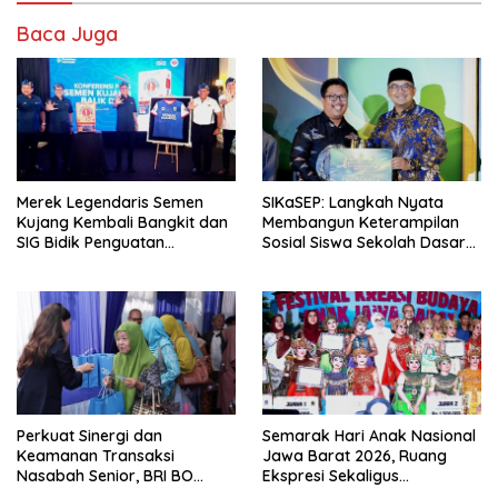
Baca Juga
Merek Legendaris Semen
SIKaSEP: Langkah Nyata
Kujang Kembali Bangkit dan
Membangun Keterampilan
SIG Bidik Penguatan
Sosial Siswa Sekolah Dasar
Dominasi Pasar di Jawa
(SD) di Kota Bandung
Barat
Perkuat Sinergi dan
Semarak Hari Anak Nasional
Keamanan Transaksi
Jawa Barat 2026, Ruang
Nasabah Senior, BRI BO
Ekspresi Sekaligus
Cirebon Kartini Gelar
Pelestarian Budaya Sunda