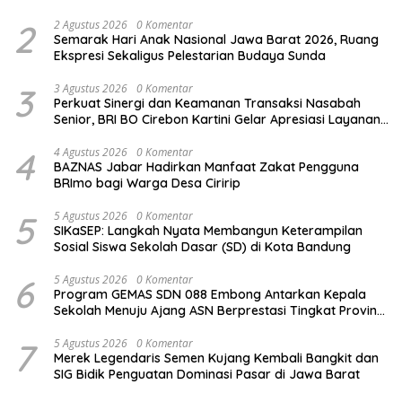
untuk Penunjang Kesehatan Masyarakat
2
2 Agustus 2026
0 Komentar
Semarak Hari Anak Nasional Jawa Barat 2026, Ruang
Ekspresi Sekaligus Pelestarian Budaya Sunda
3
3 Agustus 2026
0 Komentar
Perkuat Sinergi dan Keamanan Transaksi Nasabah
Senior, BRI BO Cirebon Kartini Gelar Apresiasi Layanan
Pensiunan
4
4 Agustus 2026
0 Komentar
BAZNAS Jabar Hadirkan Manfaat Zakat Pengguna
BRImo bagi Warga Desa Ciririp
5
5 Agustus 2026
0 Komentar
SIKaSEP: Langkah Nyata Membangun Keterampilan
Sosial Siswa Sekolah Dasar (SD) di Kota Bandung
6
5 Agustus 2026
0 Komentar
Program GEMAS SDN 088 Embong Antarkan Kepala
Sekolah Menuju Ajang ASN Berprestasi Tingkat Provinsi
Jawa Barat 2026
7
5 Agustus 2026
0 Komentar
Merek Legendaris Semen Kujang Kembali Bangkit dan
SIG Bidik Penguatan Dominasi Pasar di Jawa Barat