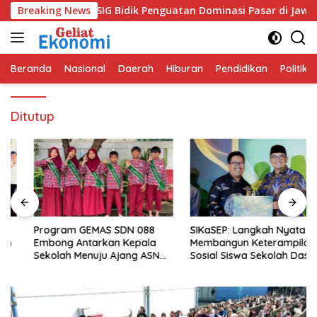
Langsung
Bangkit dan SIG Bidik Penguatan Dominasi Pasar di Jawa Bara
Breaking News
ke
konten
Beranda
Nasional
Daerah
Hiburan
Pendidikan
Politik
Ditutup
Program GEMAS SDN 088
SIKaSEP: Langkah Nyata
Embong Antarkan Kepala
Membangun Keterampilan
Sekolah Menuju Ajang ASN
Sosial Siswa Sekolah Dasar
Berprestasi Tingkat Provinsi
(SD) di Kota Bandung
Jawa Barat 2026