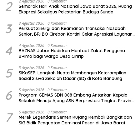
2
2 Agustus 2026
0 Komentar
Semarak Hari Anak Nasional Jawa Barat 2026, Ruang
Ekspresi Sekaligus Pelestarian Budaya Sunda
3
3 Agustus 2026
0 Komentar
Perkuat Sinergi dan Keamanan Transaksi Nasabah
Senior, BRI BO Cirebon Kartini Gelar Apresiasi Layanan
Pensiunan
4
4 Agustus 2026
0 Komentar
BAZNAS Jabar Hadirkan Manfaat Zakat Pengguna
BRImo bagi Warga Desa Ciririp
5
5 Agustus 2026
0 Komentar
SIKaSEP: Langkah Nyata Membangun Keterampilan
Sosial Siswa Sekolah Dasar (SD) di Kota Bandung
6
5 Agustus 2026
0 Komentar
Program GEMAS SDN 088 Embong Antarkan Kepala
Sekolah Menuju Ajang ASN Berprestasi Tingkat Provinsi
Jawa Barat 2026
7
5 Agustus 2026
0 Komentar
Merek Legendaris Semen Kujang Kembali Bangkit dan
SIG Bidik Penguatan Dominasi Pasar di Jawa Barat