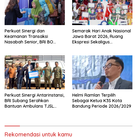
Perkuat Sinergi dan
Semarak Hari Anak Nasional
Keamanan Transaksi
Jawa Barat 2026, Ruang
Nasabah Senior, BRI BO
Ekspresi Sekaligus
Cirebon Kartini Gelar
Pelestarian Budaya Sunda
Apresiasi Layanan Pensiunan
Perkuat Sinergi Antarinstansi,
Helmi Ramlan Terpilih
BRI Subang Serahkan
Sebagai Ketua K3S Kota
Bantuan Ambulans TJSL
Bandung Periode 2026/2029
kepada Wingdik 300/Teknik
untuk Penunjang Kesehatan
Masyarakat
Rekomendasi untuk kamu