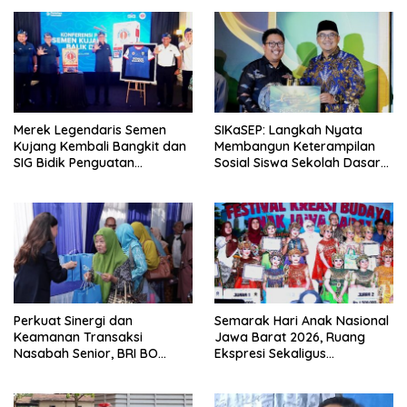
Merek Legendaris Semen
SIKaSEP: Langkah Nyata
Kujang Kembali Bangkit dan
Membangun Keterampilan
SIG Bidik Penguatan
Sosial Siswa Sekolah Dasar
Dominasi Pasar di Jawa
(SD) di Kota Bandung
Barat
Perkuat Sinergi dan
Semarak Hari Anak Nasional
Keamanan Transaksi
Jawa Barat 2026, Ruang
Nasabah Senior, BRI BO
Ekspresi Sekaligus
Cirebon Kartini Gelar
Pelestarian Budaya Sunda
Apresiasi Layanan Pensiunan