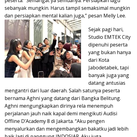
peserta. “Semangat ya semuanya. Persiapkan lagu
sebanyak mungkin. Harus tampil semaksimal mungkin
dan persiapkan mental kalian juga,” pesan Melly Lee.
Sejak pagi hari,
Studio EMTEK City
dipenuhi peserta
yang bukan hanya
dari Kota
Jabodetabek, tapi
banyak juga yang
datang antusias
mengantri dari luar daerah. Salah satunya peserta
bernama Aghni yang datang dari Bangka Belitung.
Aghni mengungkapkan dirinya rela menempuh
perjalanan jauh naik kapal demi mengikuti Audisi
Offline D’Academy 8 di Jakarta. “Aku pengen
menyalurkan dan mengembangkan bakatku jadi lebih
baik lagi di panggung INDOSIAR. Aku juga