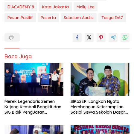
D’ACADEMY 8
Kota Jakarta
Melly Lee
Pesan Positif
Peserta
Sebelum Audisi
Tasya DA7
Baca Juga
Merek Legendaris Semen
SIKaSEP: Langkah Nyata
Kujang Kembali Bangkit dan
Membangun Keterampilan
SIG Bidik Penguatan
Sosial Siswa Sekolah Dasar
Dominasi Pasar di Jawa
(SD) di Kota Bandung
Barat