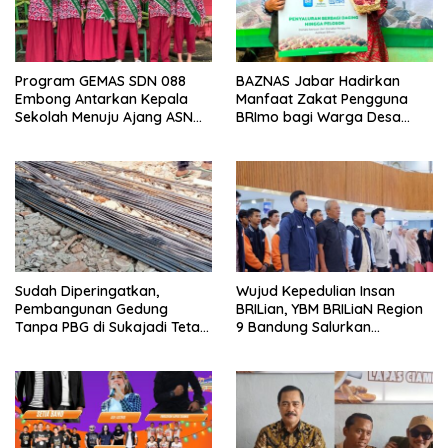
Program GEMAS SDN 088
BAZNAS Jabar Hadirkan
Embong Antarkan Kepala
Manfaat Zakat Pengguna
Sekolah Menuju Ajang ASN
BRImo bagi Warga Desa
Berprestasi Tingkat Provinsi
Ciririp
Jawa Barat 2026
Sudah Diperingatkan,
Wujud Kepedulian Insan
Pembangunan Gedung
BRILian, YBM BRILiaN Region
Tanpa PBG di Sukajadi Tetap
9 Bandung Salurkan
Beroperasi
Beasiswa Komprehensif
untuk Ratusan Pelajar dan
Mahasiswa