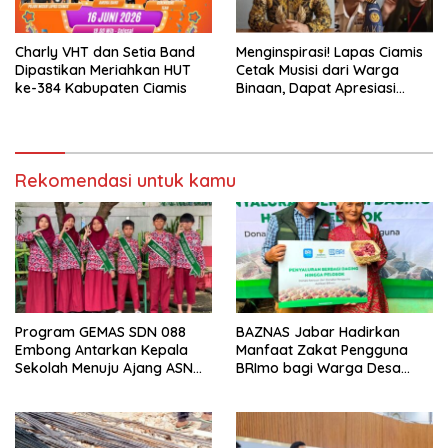
Charly VHT dan Setia Band
Menginspirasi! Lapas Ciamis
Dipastikan Meriahkan HUT
Cetak Musisi dari Warga
ke-384 Kabupaten Ciamis
Binaan, Dapat Apresiasi
Nasional
Rekomendasi untuk kamu
Program GEMAS SDN 088
BAZNAS Jabar Hadirkan
Embong Antarkan Kepala
Manfaat Zakat Pengguna
Sekolah Menuju Ajang ASN
BRImo bagi Warga Desa
Berprestasi Tingkat Provinsi
Ciririp
Jawa Barat 2026