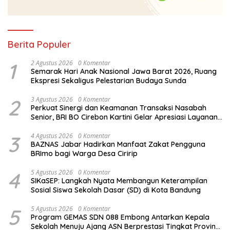
Berita Populer
1
2 Agustus 2026
0 Komentar
Semarak Hari Anak Nasional Jawa Barat 2026, Ruang
Ekspresi Sekaligus Pelestarian Budaya Sunda
2
3 Agustus 2026
0 Komentar
Perkuat Sinergi dan Keamanan Transaksi Nasabah
Senior, BRI BO Cirebon Kartini Gelar Apresiasi Layanan
Pensiunan
3
4 Agustus 2026
0 Komentar
BAZNAS Jabar Hadirkan Manfaat Zakat Pengguna
BRImo bagi Warga Desa Ciririp
4
5 Agustus 2026
0 Komentar
SIKaSEP: Langkah Nyata Membangun Keterampilan
Sosial Siswa Sekolah Dasar (SD) di Kota Bandung
5
5 Agustus 2026
0 Komentar
Program GEMAS SDN 088 Embong Antarkan Kepala
Sekolah Menuju Ajang ASN Berprestasi Tingkat Provinsi