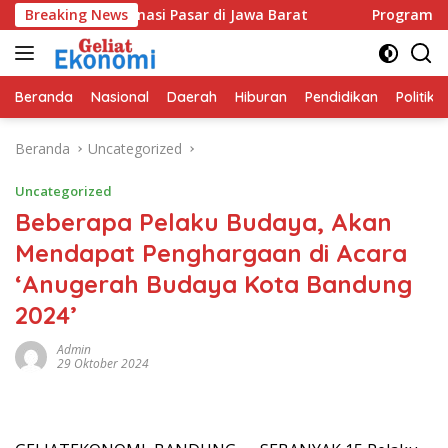
Langsung
 Dominasi Pasar di Jawa Barat
Breaking News
Program GEMAS SDN 088
ke
konten
Beranda
Nasional
Daerah
Hiburan
Pendidikan
Politik
Beranda
Uncategorized
Uncategorized
Beberapa Pelaku Budaya, Akan
Mendapat Penghargaan di Acara
‘Anugerah Budaya Kota Bandung
2024’
Admin
29 Oktober 2024