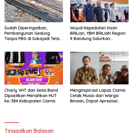
Sudah Diperingatkan,
Wujud Kepedulian Insan
Pembangunan Gedung
BRILian, YBM BRILiaN Region
Tanpa PBG di Sukajadi Tetap
9 Bandung Salurkan
Beroperasi
Beasiswa Komprehensif
untuk Ratusan Pelajar dan
Mahasiswa
Charly VHT dan Setia Band
Menginspirasi! Lapas Ciamis
Dipastikan Meriahkan HUT
Cetak Musisi dari Warga
ke-384 Kabupaten Ciamis
Binaan, Dapat Apresiasi
Nasional
Tinggalkan Balasan