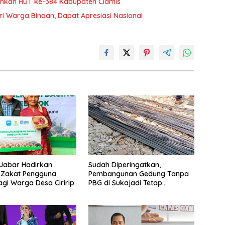
iahkan HUT ke-384 Kabupaten Ciamis
ari Warga Binaan, Dapat Apresiasi Nasional
Jabar Hadirkan
Sudah Diperingatkan,
 Zakat Pengguna
Pembangunan Gedung Tanpa
gi Warga Desa Ciririp
PBG di Sukajadi Tetap
Beroperasi