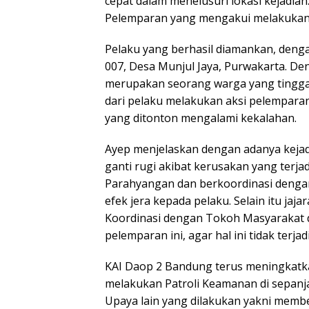
cepat dalam menelusuri lokasi kejadian
Pelemparan yang mengakui melakukan 
Pelaku yang berhasil diamankan, denga
007, Desa Munjul Jaya, Purwakarta. D
merupakan seorang warga yang tinggal d
dari pelaku melakukan aksi pelemparan
yang ditonton mengalami kekalahan.
Ayep menjelaskan dengan adanya kejadi
ganti rugi akibat kerusakan yang terja
Parahyangan dan berkoordinasi denga
efek jera kepada pelaku. Selain itu ja
Koordinasi dengan Tokoh Masyarakat di
pelemparan ini, agar hal ini tidak terjad
KAI Daop 2 Bandung terus meningkatka
melakukan Patroli Keamanan di sepanja
Upaya lain yang dilakukan yakni mem