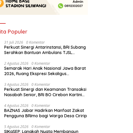
ita Populer
31 Juli 2026
0 Komentar
Perkuat Sinergi Antarinstansi, BRI Subang
Serahkan Bantuan Ambulans TJSL
kepada Wingdik 300/Teknik untuk
Penunjang Kesehatan Masyarakat
2 Agustus 2026
0 Komentar
Semarak Hari Anak Nasional Jawa Barat
2026, Ruang Ekspresi Sekaligus
Pelestarian Budaya Sunda
3 Agustus 2026
0 Komentar
Perkuat Sinergi dan Keamanan Transaksi
Nasabah Senior, BRI BO Cirebon Kartini
Gelar Apresiasi Layanan Pensiunan
4 Agustus 2026
0 Komentar
BAZNAS Jabar Hadirkan Manfaat Zakat
Pengguna BRImo bagi Warga Desa Ciririp
5 Agustus 2026
0 Komentar
SIKaSEP: Langkah Nyata Membangun