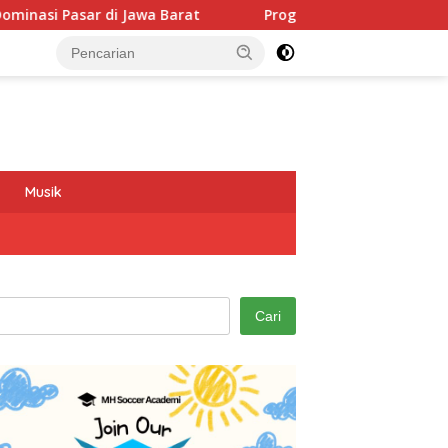
 Barat
Program GEMAS SDN 088 Embong Antarkan Kepala 
Musik
Cari