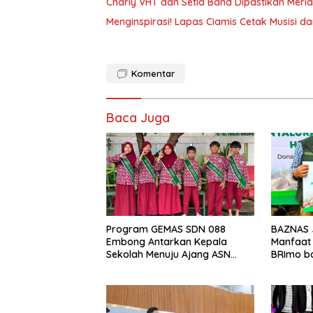
Charly VHT dan Setia Band Dipastikan Mer
Menginspirasi! Lapas Ciamis Cetak Musisi d
Komentar
Baca Juga
Program GEMAS SDN 088
BAZNAS 
Embong Antarkan Kepala
Manfaat
Sekolah Menuju Ajang ASN
BRImo ba
Berprestasi Tingkat Provinsi
Jawa Barat 2026