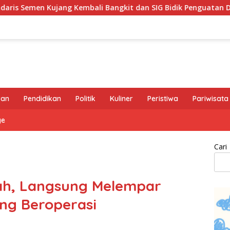
mbali Bangkit dan SIG Bidik Penguatan Dominasi Pasar di Jawa
ran
Pendidikan
Politik
Kuliner
Peristiwa
Pariwisata
ge
Cari
lah, Langsung Melempar
ng Beroperasi