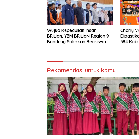
Wujud Kepedulian Insan
Charly V
BRILian, YBM BRILiaN Region 9
Dipastik
Bandung Salurkan Beasiswa
384 Kabu
Komprehensif untuk Ratusan
Pelajar dan Mahasiswa
Rekomendasi untuk kamu