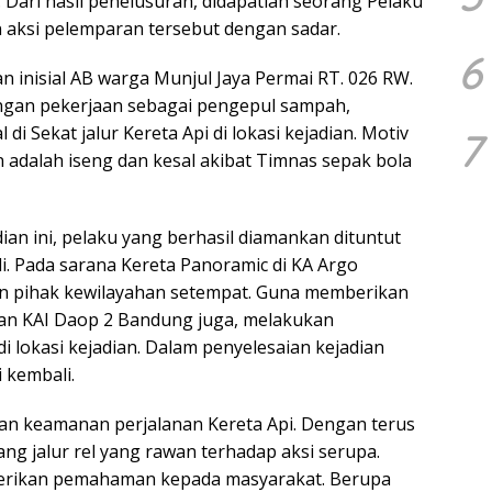
. Dari hasil penelusuran, didapatlah seorang Pelaku
aksi pelemparan tersebut dengan sadar.
6
n inisial AB warga Munjul Jaya Permai RT. 026 RW.
engan pekerjaan sebagai pengepul sampah,
i Sekat jalur Kereta Api di lokasi kejadian. Motiv
7
 adalah iseng dan kesal akibat Timnas sepak bola
an ini, pelaku yang berhasil diamankan dituntut
di. Pada sarana Kereta Panoramic di KA Argo
n pihak kewilayahan setempat. Guna memberikan
jaran KAI Daop 2 Bandung juga, melakukan
 lokasi kejadian. Dalam penyelesaian kejadian
i kembali.
n keamanan perjalanan Kereta Api. Dengan terus
ng jalur rel yang rawan terhadap aksi serupa.
berikan pemahaman kepada masyarakat. Berupa