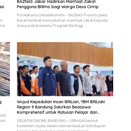
n
BAZNAS Jabar Hadirkan Manfaat Zakat
si
Pengguna BRImo bagi Warga Desa Ciririp
Purwakarta,Geliatekonomi – BAZNAS Provinsi Jawa
an
Barat kembali menyalurkan manfaat zakat kepada
ama
masyarakat melalui Program Berbagi…
g
Wujud Kepedulian Insan BRILian, YBM BRILiaN
Region 9 Bandung Salurkan Beasiswa
Komprehensif untuk Ratusan Pelajar dan
tah
Mahasiswa
nan
GELIATEKONOMI, ​BANDUNG – SEBAGAI bentuk
komitmen nyata dalam mencerdaskan kehidupan