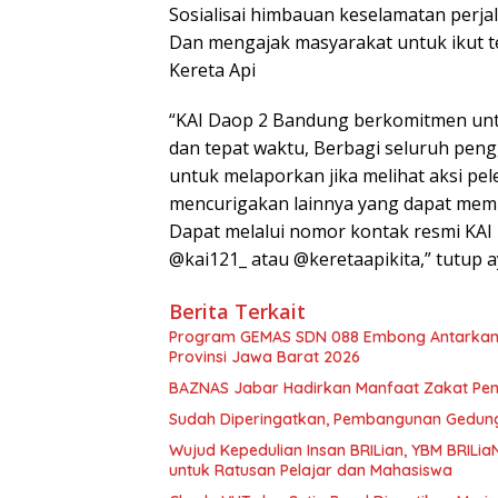
Sosialisai himbauan keselamatan perjala
Dan mengajak masyarakat untuk ikut 
Kereta Api
“KAI Daop 2 Bandung berkomitmen un
dan tepat waktu, Berbagi seluruh pen
untuk melaporkan jika melihat aksi pel
mencurigakan lainnya yang dapat memb
Dapat melalui nomor kontak resmi KAI 
@kai121_ atau @keretaapikita,” tutup ay
Berita Terkait
Program GEMAS SDN 088 Embong Antarkan K
Provinsi Jawa Barat 2026
BAZNAS Jabar Hadirkan Manfaat Zakat Pen
Sudah Diperingatkan, Pembangunan Gedung 
Wujud Kepedulian Insan BRILian, YBM BRILi
untuk Ratusan Pelajar dan Mahasiswa