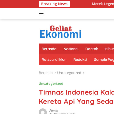
Langsung
Breaking News
Merek Legendaris Semen Kujang Ke
ke
konten
Beranda
Nasional
Daerah
Hibu
Ratecard Iklan
Redaksi
Sample Pa
Beranda
Uncategorized
Uncategorized
Timnas Indonesia Ka
Kereta Api Yang Seda
Admin