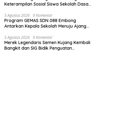
Keterampilan Sosial Siswa Sekolah Dasar
(SD) di Kota Bandung
5 Agustus 2026
0 Komentar
Program GEMAS SDN 088 Embong
Antarkan Kepala Sekolah Menuju Ajang
ASN Berprestasi Tingkat Provinsi Jawa
Barat 2026
5 Agustus 2026
0 Komentar
Merek Legendaris Semen Kujang Kembali
Bangkit dan SIG Bidik Penguatan
Dominasi Pasar di Jawa Barat