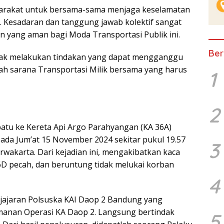
rakat untuk bersama-sama menjaga keselamatan
. Kesadaran dan tanggung jawab kolektif sangat
an yang aman bagi Moda Transportasi Publik ini.
Ber
idak melakukan tindakan yang dapat mengganggu
alah sarana Transportasi Milik bersama yang harus
1
2
 batu ke Kereta Api Argo Parahyangan (KA 36A)
pada Jum’at 15 November 2024 sekitar pukul 19.57
3
rwakarta. Dari kejadian ini, mengakibatkan kaca
6D pecah, dan beruntung tidak melukai korban
4
, jajaran Polsuska KAI Daop 2 Bandung yang
manan Operasi KA Daop 2. Langsung bertindak
5