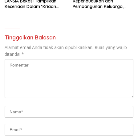
LANSIA Bekasi Tampilkan
Kependudukan dan
Keceriaan Dalam ‘Kriaan
Pembangunan Keluarga,
Lansia’ Untuk Perkuat
Dalam Rangka Peringatan
Komitmen SIDAYA
Harganas K-33
Tinggalkan Balasan
Alamat email Anda tidak akan dipublikasikan.
Ruas yang wajib
ditandai
*