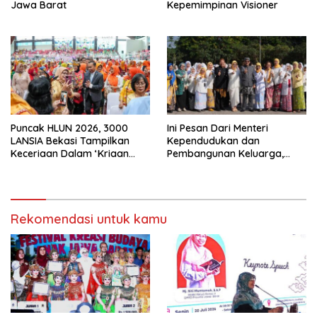
Jawa Barat
Kepemimpinan Visioner
Puncak HLUN 2026, 3000
Ini Pesan Dari Menteri
LANSIA Bekasi Tampilkan
Kependudukan dan
Keceriaan Dalam ‘Kriaan
Pembangunan Keluarga,
Lansia’ Untuk Perkuat
Dalam Rangka Peringatan
Komitmen SIDAYA
Harganas K-33
Rekomendasi untuk kamu