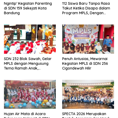
Ngintip’ Kegiatan Parenting
112 Siswa Baru Tanpa Rasa
di SDN 159 Sekejati Kota
Takut Ketika Disapa dalam
Bandung
Program MPLS, Dengan
Tema Ramah Anak
ANTARIKSA di SDN 014
Cigondewah
SDN 232 Blok Sawah, Gelar
Penuh Antusias, Mewarnai
MPLS dengan Mengusung
Kegiatan MPLS di SDN 256
Tema Ramah Anak,
Cigondewah Hilir
Kenyamanan dan Pendidikan
Karakter
Hujan Air Mata di Acara
SPECTA 2026 Merupakan