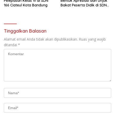
Pelepasan Kelas VI di SDN
Bentuk Apresiasi dan Unjuk
166 Ciateul Kota Bandung
Bakat Peserta Didik di SDN
133 Jalan Anyar Kota
Bandung
Tinggalkan Balasan
Alamat email Anda tidak akan dipublikasikan.
Ruas yang wajib
ditandai
*