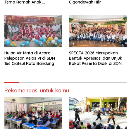
Tema Ramah Anak,
Cigondewah Hilir
Kenyamanan dan Pendidikan
Karakter
Hujan Air Mata di Acara
SPECTA 2026 Merupakan
Pelepasan Kelas VI di SDN
Bentuk Apresiasi dan Unjuk
166 Ciateul Kota Bandung
Bakat Peserta Didik di SDN
133 Jalan Anyar Kota
Bandung
Rekomendasi untuk kamu