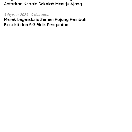
Antarkan Kepala Sekolah Menuju Ajang
ASN Berprestasi Tingkat Provinsi Jawa
Barat 2026
5 Agustus 2026
0 Komentar
Merek Legendaris Semen Kujang Kembali
Bangkit dan SIG Bidik Penguatan
Dominasi Pasar di Jawa Barat