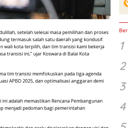
Ber
lah, setelah selesai masa pemilihan dan proses
ndung termasuk salah satu daerah yang kondusif.
1
wali kota terpilih, dan tim transisi kami bekerja
transisi ini,” ujar Koswara di Balai Kota
2
ama tim transisi memfokuskan pada tiga agenda
uasi APBD 2025, dan optimalisasi anggaran demi
3
isi ini adalah memastikan Rencana Pembangunan
4
ap menjadi pedoman bagi pemerintahan
5