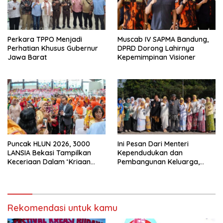
Perkara TPPO Menjadi
Muscab IV SAPMA Bandung,
Perhatian Khusus Gubernur
DPRD Dorong Lahirnya
Jawa Barat
Kepemimpinan Visioner
Puncak HLUN 2026, 3000
Ini Pesan Dari Menteri
LANSIA Bekasi Tampilkan
Kependudukan dan
Keceriaan Dalam ‘Kriaan
Pembangunan Keluarga,
Lansia’ Untuk Perkuat
Dalam Rangka Peringatan
Komitmen SIDAYA
Harganas K-33
Rekomendasi untuk kamu