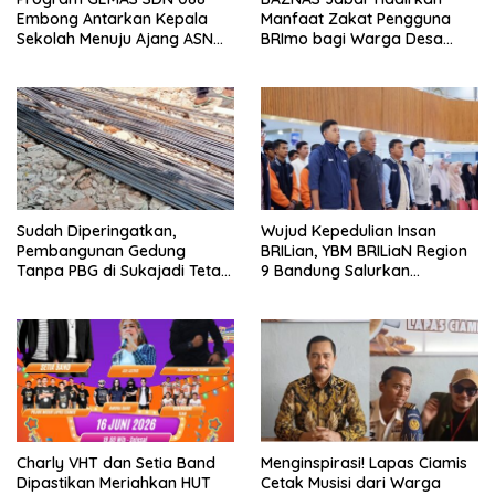
Embong Antarkan Kepala
Manfaat Zakat Pengguna
Sekolah Menuju Ajang ASN
BRImo bagi Warga Desa
Berprestasi Tingkat Provinsi
Ciririp
Jawa Barat 2026
Sudah Diperingatkan,
Wujud Kepedulian Insan
Pembangunan Gedung
BRILian, YBM BRILiaN Region
Tanpa PBG di Sukajadi Tetap
9 Bandung Salurkan
Beroperasi
Beasiswa Komprehensif
untuk Ratusan Pelajar dan
Mahasiswa
Charly VHT dan Setia Band
Menginspirasi! Lapas Ciamis
Dipastikan Meriahkan HUT
Cetak Musisi dari Warga