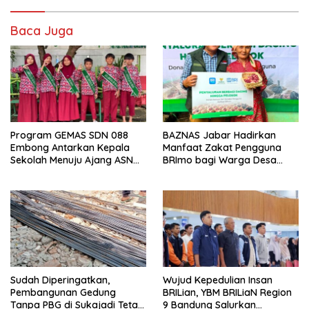
Baca Juga
Program GEMAS SDN 088
BAZNAS Jabar Hadirkan
Embong Antarkan Kepala
Manfaat Zakat Pengguna
Sekolah Menuju Ajang ASN
BRImo bagi Warga Desa
Berprestasi Tingkat Provinsi
Ciririp
Jawa Barat 2026
Sudah Diperingatkan,
Wujud Kepedulian Insan
Pembangunan Gedung
BRILian, YBM BRILiaN Region
Tanpa PBG di Sukajadi Tetap
9 Bandung Salurkan