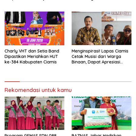
Beroperasi
Beasiswa Komprehensif
untuk Ratusan Pelajar dan
Mahasiswa
Charly VHT dan Setia Band
Menginspirasi! Lapas Ciamis
Dipastikan Meriahkan HUT
Cetak Musisi dari Warga
ke-384 Kabupaten Ciamis
Binaan, Dapat Apresiasi
Nasional
Rekomendasi untuk kamu
Program GEMAS SDN 088
BAZNAS Jabar Hadirkan