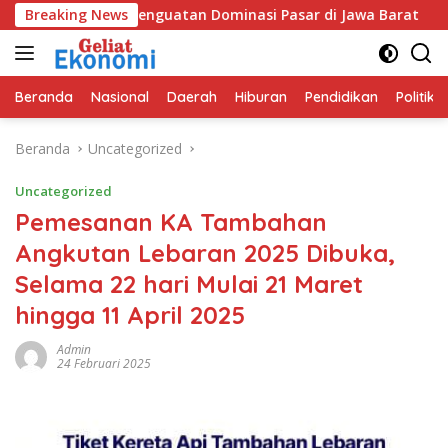
Langsung
idik Penguatan Dominasi Pasar di Jawa Barat
Breaking News
Program 
ke
konten
Beranda
Nasional
Daerah
Hiburan
Pendidikan
Politik
Beranda
Uncategorized
Uncategorized
Pemesanan KA Tambahan
Angkutan Lebaran 2025 Dibuka,
Selama 22 hari Mulai 21 Maret
hingga 11 April 2025
Admin
24 Februari 2025