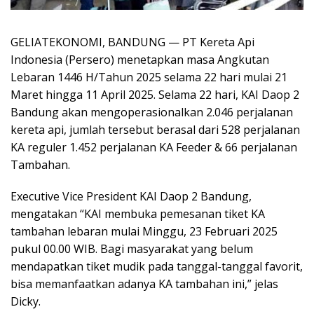
GELIATEKONOMI, BANDUNG — PT Kereta Api
Indonesia (Persero) menetapkan masa Angkutan
Lebaran 1446 H/Tahun 2025 selama 22 hari mulai 21
Maret hingga 11 April 2025. Selama 22 hari, KAI Daop 2
Bandung akan mengoperasionalkan 2.046 perjalanan
kereta api, jumlah tersebut berasal dari 528 perjalanan
KA reguler 1.452 perjalanan KA Feeder & 66 perjalanan
Tambahan.
Executive Vice President KAI Daop 2 Bandung,
mengatakan “KAI membuka pemesanan tiket KA
tambahan lebaran mulai Minggu, 23 Februari 2025
pukul 00.00 WIB. Bagi masyarakat yang belum
mendapatkan tiket mudik pada tanggal-tanggal favorit,
bisa memanfaatkan adanya KA tambahan ini,” jelas
Dicky.