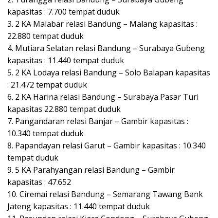
kapasitas : 7.700 tempat duduk
3. 2 KA Malabar relasi Bandung – Malang kapasitas :
22.880 tempat duduk
4. Mutiara Selatan relasi Bandung – Surabaya Gubeng
kapasitas : 11.440 tempat duduk
5. 2 KA Lodaya relasi Bandung – Solo Balapan kapasitas
: 21.472 tempat duduk
6. 2 KA Harina relasi Bandung – Surabaya Pasar Turi
kapasitas 22.880 tempat duduk
7. Pangandaran relasi Banjar – Gambir kapasitas :
10.340 tempat duduk
8. Papandayan relasi Garut – Gambir kapasitas : 10.340
tempat duduk
9. 5 KA Parahyangan relasi Bandung – Gambir
kapasitas : 47.652
10. Ciremai relasi Bandung – Semarang Tawang Bank
Jateng kapasitas : 11.440 tempat duduk