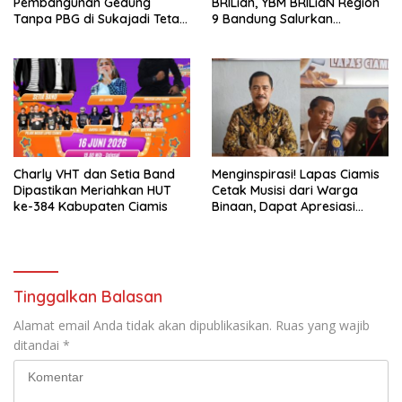
Pembangunan Gedung
BRILian, YBM BRILiaN Region
Tanpa PBG di Sukajadi Tetap
9 Bandung Salurkan
Beroperasi
Beasiswa Komprehensif
untuk Ratusan Pelajar dan
Mahasiswa
Charly VHT dan Setia Band
Menginspirasi! Lapas Ciamis
Dipastikan Meriahkan HUT
Cetak Musisi dari Warga
ke-384 Kabupaten Ciamis
Binaan, Dapat Apresiasi
Nasional
Tinggalkan Balasan
Alamat email Anda tidak akan dipublikasikan.
Ruas yang wajib
ditandai
*