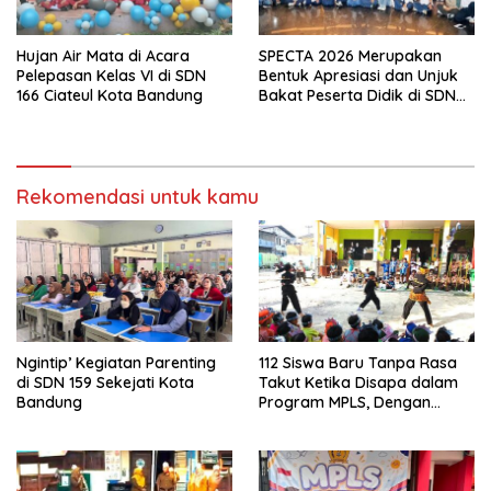
Hujan Air Mata di Acara
SPECTA 2026 Merupakan
Pelepasan Kelas VI di SDN
Bentuk Apresiasi dan Unjuk
166 Ciateul Kota Bandung
Bakat Peserta Didik di SDN
133 Jalan Anyar Kota
Bandung
Rekomendasi untuk kamu
Ngintip’ Kegiatan Parenting
112 Siswa Baru Tanpa Rasa
di SDN 159 Sekejati Kota
Takut Ketika Disapa dalam
Bandung
Program MPLS, Dengan
Tema Ramah Anak
ANTARIKSA di SDN 014
Cigondewah