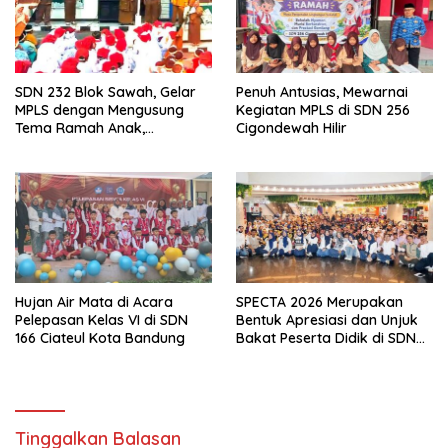
SDN 232 Blok Sawah, Gelar
Penuh Antusias, Mewarnai
MPLS dengan Mengusung
Kegiatan MPLS di SDN 256
Tema Ramah Anak,
Cigondewah Hilir
Kenyamanan dan Pendidikan
Karakter
Hujan Air Mata di Acara
SPECTA 2026 Merupakan
Pelepasan Kelas VI di SDN
Bentuk Apresiasi dan Unjuk
166 Ciateul Kota Bandung
Bakat Peserta Didik di SDN
133 Jalan Anyar Kota
Bandung
Tinggalkan Balasan