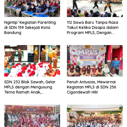
Ngintip’ Kegiatan Parenting
112 Siswa Baru Tanpa Rasa
di SDN 159 Sekejati Kota
Takut Ketika Disapa dalam
Bandung
Program MPLS, Dengan
Tema Ramah Anak
ANTARIKSA di SDN 014
Cigondewah
SDN 232 Blok Sawah, Gelar
Penuh Antusias, Mewarnai
MPLS dengan Mengusung
Kegiatan MPLS di SDN 256
Tema Ramah Anak,
Cigondewah Hilir
Kenyamanan dan Pendidikan
Karakter