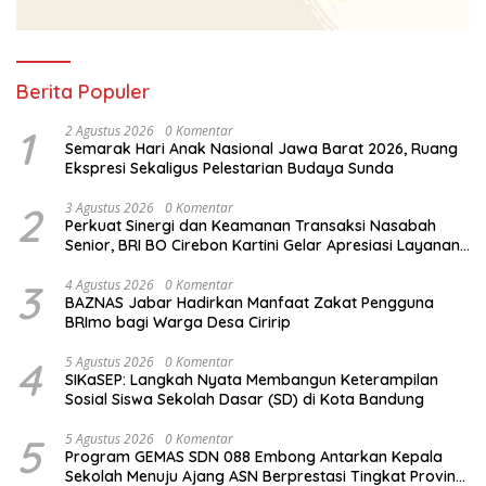
Berita Populer
1
2 Agustus 2026
0 Komentar
Semarak Hari Anak Nasional Jawa Barat 2026, Ruang
Ekspresi Sekaligus Pelestarian Budaya Sunda
2
3 Agustus 2026
0 Komentar
Perkuat Sinergi dan Keamanan Transaksi Nasabah
Senior, BRI BO Cirebon Kartini Gelar Apresiasi Layanan
Pensiunan
3
4 Agustus 2026
0 Komentar
BAZNAS Jabar Hadirkan Manfaat Zakat Pengguna
BRImo bagi Warga Desa Ciririp
4
5 Agustus 2026
0 Komentar
SIKaSEP: Langkah Nyata Membangun Keterampilan
Sosial Siswa Sekolah Dasar (SD) di Kota Bandung
5
5 Agustus 2026
0 Komentar
Program GEMAS SDN 088 Embong Antarkan Kepala
Sekolah Menuju Ajang ASN Berprestasi Tingkat Provinsi