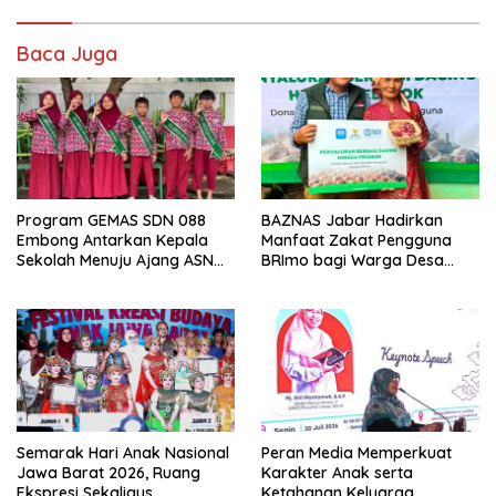
Baca Juga
Program GEMAS SDN 088
BAZNAS Jabar Hadirkan
Embong Antarkan Kepala
Manfaat Zakat Pengguna
Sekolah Menuju Ajang ASN
BRImo bagi Warga Desa
Berprestasi Tingkat Provinsi
Ciririp
Jawa Barat 2026
Semarak Hari Anak Nasional
Peran Media Memperkuat
Jawa Barat 2026, Ruang
Karakter Anak serta
Ekspresi Sekaligus
Ketahanan Keluarga