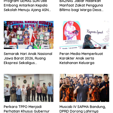
Program GEMAS SDN 088
BAZNAS Jabar Hadirkan
Embong Antarkan Kepala
Manfaat Zakat Pengguna
Sekolah Menuju Ajang ASN
BRImo bagi Warga Desa
Berprestasi Tingkat Provinsi
Ciririp
Jawa Barat 2026
Semarak Hari Anak Nasional
Peran Media Memperkuat
Jawa Barat 2026, Ruang
Karakter Anak serta
Ekspresi Sekaligus
Ketahanan Keluarga
Pelestarian Budaya Sunda
Perkara TPPO Menjadi
Muscab IV SAPMA Bandung,
Perhatian Khusus Gubernur
DPRD Dorong Lahirnya