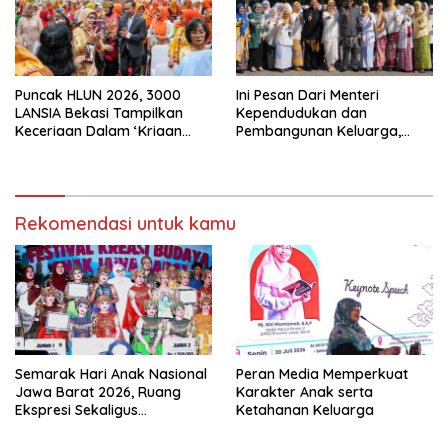
Puncak HLUN 2026, 3000
Ini Pesan Dari Menteri
LANSIA Bekasi Tampilkan
Kependudukan dan
Keceriaan Dalam ‘Kriaan
Pembangunan Keluarga,
Lansia’ Untuk Perkuat
Dalam Rangka Peringatan
Komitmen SIDAYA
Harganas K-33
Rekomendasi untuk kamu
Semarak Hari Anak Nasional
Peran Media Memperkuat
Jawa Barat 2026, Ruang
Karakter Anak serta
Ekspresi Sekaligus
Ketahanan Keluarga
Pelestarian Budaya Sunda