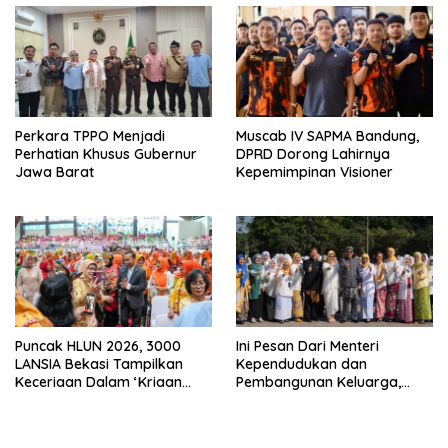
Perkara TPPO Menjadi
Muscab IV SAPMA Bandung,
Perhatian Khusus Gubernur
DPRD Dorong Lahirnya
Jawa Barat
Kepemimpinan Visioner
Puncak HLUN 2026, 3000
Ini Pesan Dari Menteri
LANSIA Bekasi Tampilkan
Kependudukan dan
Keceriaan Dalam ‘Kriaan
Pembangunan Keluarga,
Lansia’ Untuk Perkuat
Dalam Rangka Peringatan
Komitmen SIDAYA
Harganas K-33