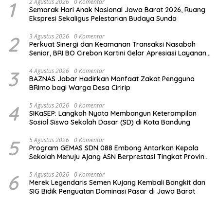
1
2 Agustus 2026
0 Komentar
Semarak Hari Anak Nasional Jawa Barat 2026, Ruang
Ekspresi Sekaligus Pelestarian Budaya Sunda
2
3 Agustus 2026
0 Komentar
Perkuat Sinergi dan Keamanan Transaksi Nasabah
Senior, BRI BO Cirebon Kartini Gelar Apresiasi Layanan
Pensiunan
3
4 Agustus 2026
0 Komentar
BAZNAS Jabar Hadirkan Manfaat Zakat Pengguna
BRImo bagi Warga Desa Ciririp
4
5 Agustus 2026
0 Komentar
SIKaSEP: Langkah Nyata Membangun Keterampilan
Sosial Siswa Sekolah Dasar (SD) di Kota Bandung
5
5 Agustus 2026
0 Komentar
Program GEMAS SDN 088 Embong Antarkan Kepala
Sekolah Menuju Ajang ASN Berprestasi Tingkat Provinsi
Jawa Barat 2026
6
5 Agustus 2026
0 Komentar
Merek Legendaris Semen Kujang Kembali Bangkit dan
SIG Bidik Penguatan Dominasi Pasar di Jawa Barat