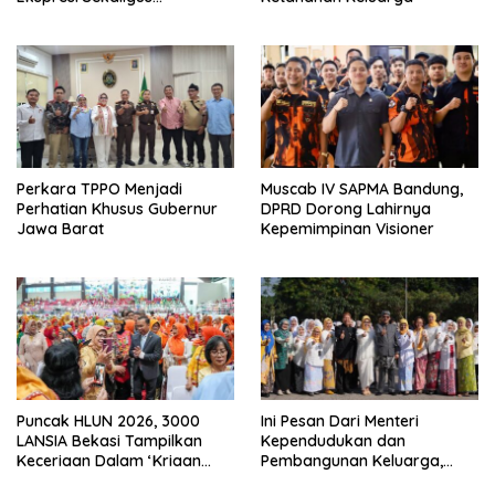
Pelestarian Budaya Sunda
Perkara TPPO Menjadi
Muscab IV SAPMA Bandung,
Perhatian Khusus Gubernur
DPRD Dorong Lahirnya
Jawa Barat
Kepemimpinan Visioner
Puncak HLUN 2026, 3000
Ini Pesan Dari Menteri
LANSIA Bekasi Tampilkan
Kependudukan dan
Keceriaan Dalam ‘Kriaan
Pembangunan Keluarga,
Lansia’ Untuk Perkuat
Dalam Rangka Peringatan