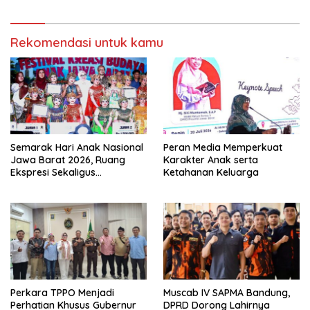
Komitmen SIDAYA
Harganas K-33
Rekomendasi untuk kamu
Semarak Hari Anak Nasional
Peran Media Memperkuat
Jawa Barat 2026, Ruang
Karakter Anak serta
Ekspresi Sekaligus
Ketahanan Keluarga
Pelestarian Budaya Sunda
Perkara TPPO Menjadi
Muscab IV SAPMA Bandung,
Perhatian Khusus Gubernur
DPRD Dorong Lahirnya