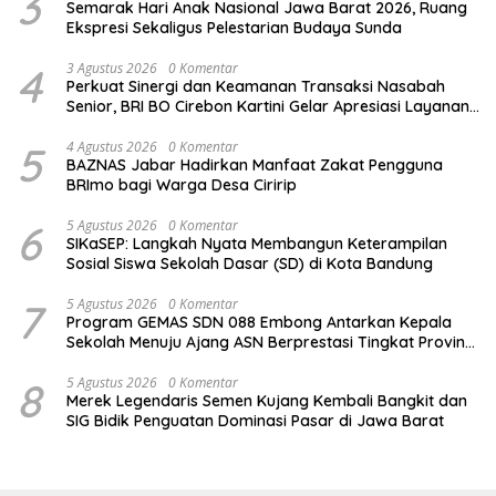
3
Semarak Hari Anak Nasional Jawa Barat 2026, Ruang
Ekspresi Sekaligus Pelestarian Budaya Sunda
4
3 Agustus 2026
0 Komentar
Perkuat Sinergi dan Keamanan Transaksi Nasabah
Senior, BRI BO Cirebon Kartini Gelar Apresiasi Layanan
Pensiunan
5
4 Agustus 2026
0 Komentar
BAZNAS Jabar Hadirkan Manfaat Zakat Pengguna
BRImo bagi Warga Desa Ciririp
6
5 Agustus 2026
0 Komentar
SIKaSEP: Langkah Nyata Membangun Keterampilan
Sosial Siswa Sekolah Dasar (SD) di Kota Bandung
7
5 Agustus 2026
0 Komentar
Program GEMAS SDN 088 Embong Antarkan Kepala
Sekolah Menuju Ajang ASN Berprestasi Tingkat Provinsi
Jawa Barat 2026
8
5 Agustus 2026
0 Komentar
Merek Legendaris Semen Kujang Kembali Bangkit dan
SIG Bidik Penguatan Dominasi Pasar di Jawa Barat