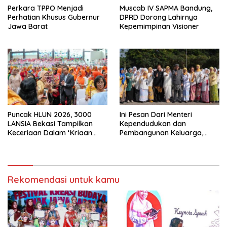
Perkara TPPO Menjadi
Muscab IV SAPMA Bandung,
Perhatian Khusus Gubernur
DPRD Dorong Lahirnya
Jawa Barat
Kepemimpinan Visioner
Puncak HLUN 2026, 3000
Ini Pesan Dari Menteri
LANSIA Bekasi Tampilkan
Kependudukan dan
Keceriaan Dalam ‘Kriaan
Pembangunan Keluarga,
Lansia’ Untuk Perkuat
Dalam Rangka Peringatan
Komitmen SIDAYA
Harganas K-33
Rekomendasi untuk kamu