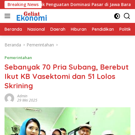
Langsung
IG Bidik Penguatan Dominasi Pasar di Jawa Barat
Breaking News
Prog
ke
konten
Beranda
Nasional
Daerah
Hiburan
Pendidikan
Politik
Beranda
Pemerintahan
Pemerintahan
Sebanyak 70 Pria Subang, Berebut
Ikut KB Vasektomi dan 51 Lolos
Skrining
Admin
29 Mei 2025