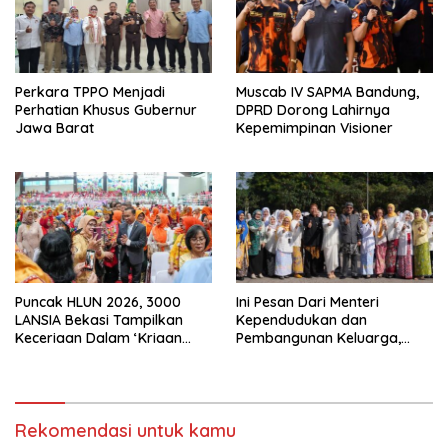
Perkara TPPO Menjadi
Muscab IV SAPMA Bandung,
Perhatian Khusus Gubernur
DPRD Dorong Lahirnya
Jawa Barat
Kepemimpinan Visioner
Puncak HLUN 2026, 3000
Ini Pesan Dari Menteri
LANSIA Bekasi Tampilkan
Kependudukan dan
Keceriaan Dalam ‘Kriaan
Pembangunan Keluarga,
Lansia’ Untuk Perkuat
Dalam Rangka Peringatan
Komitmen SIDAYA
Harganas K-33
Rekomendasi untuk kamu