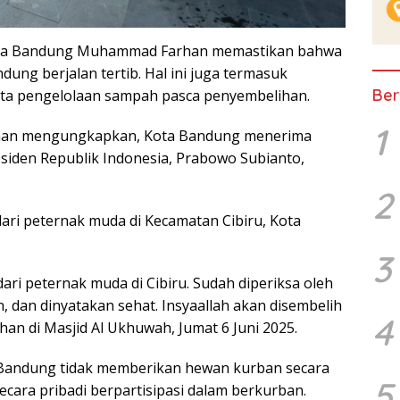
a Bandung Muhammad Farhan memastikan bahwa
ung berjalan tertib. Hal ini juga termasuk
Ber
rta pengelolaan sampah pasca penyembelihan.
1
arhan mengungkapkan, Kota Bandung menerima
esiden Republik Indonesia, Prabowo Subianto,
2
dari peternak muda di Kecamatan Cibiru, Kota
3
 dari peternak muda di Cibiru. Sudah diperiksa oleh
 dan dinyatakan sehat. Insyaallah akan disembelih
4
an di Masjid Al Ukhuwah, Jumat 6 Juni 2025.
Bandung tidak memberikan hewan kurban secara
5
ecara pribadi berpartisipasi dalam berkurban.