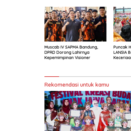
Muscab IV SAPMA Bandung,
Puncak 
DPRD Dorong Lahirnya
LANSIA B
Kepemimpinan Visioner
Keceriaa
Lansia’ 
Komitme
Rekomendasi untuk kamu