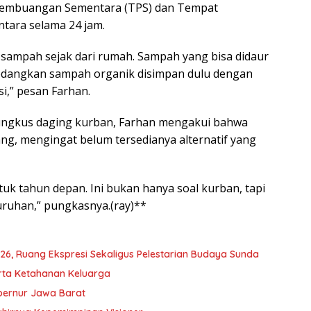
 Pembuangan Sementara (TPS) dan Tempat
tara selama 24 jam.
sampah sejak dari rumah. Sampah yang bisa didaur
 Sedangkan sampah organik disimpan dulu dengan
i,” pesan Farhan.
bungkus daging kurban, Farhan mengakui bahwa
g, mengingat belum tersedianya alternatif yang
tuk tahun depan. Ini bukan hanya soal kurban, tapi
uruhan,” pungkasnya.(ray)**
6, Ruang Ekspresi Sekaligus Pelestarian Budaya Sunda
rta Ketahanan Keluarga
bernur Jawa Barat