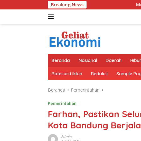
Langsung
Breaking News
Merek Legendaris Semen Kuj
ke
konten
Beranda
Nasional
Daerah
Hibu
Ratecard Iklan
Redaksi
Sample Pa
Beranda
Pemerintahan
Pemerintahan
Farhan, Pastikan Selu
Kota Bandung Berjala
Admin