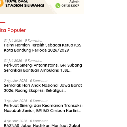
ita Populer
31 Juli 2026
0 Komentar
Helmi Ramlan Terpilih Sebagai Ketua K3S
Kota Bandung Periode 2026/2029
31 Juli 2026
0 Komentar
Perkuat Sinergi Antarinstansi, BRI Subang
Serahkan Bantuan Ambulans TJSL
kepada Wingdik 300/Teknik untuk
Penunjang Kesehatan Masyarakat
2 Agustus 2026
0 Komentar
Semarak Hari Anak Nasional Jawa Barat
2026, Ruang Ekspresi Sekaligus
Pelestarian Budaya Sunda
3 Agustus 2026
0 Komentar
Perkuat Sinergi dan Keamanan Transaksi
Nasabah Senior, BRI BO Cirebon Kartini
Gelar Apresiasi Layanan Pensiunan
4 Agustus 2026
0 Komentar
BAZNAS Jabar Hadirkan Manfaat Zakat