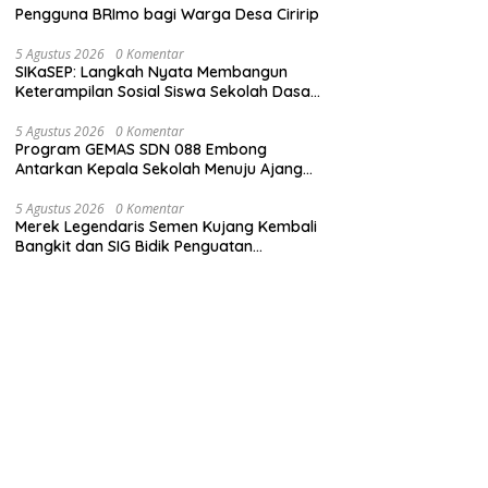
Pengguna BRImo bagi Warga Desa Ciririp
5 Agustus 2026
0 Komentar
SIKaSEP: Langkah Nyata Membangun
Keterampilan Sosial Siswa Sekolah Dasar
(SD) di Kota Bandung
5 Agustus 2026
0 Komentar
Program GEMAS SDN 088 Embong
Antarkan Kepala Sekolah Menuju Ajang
ASN Berprestasi Tingkat Provinsi Jawa
Barat 2026
5 Agustus 2026
0 Komentar
Merek Legendaris Semen Kujang Kembali
Bangkit dan SIG Bidik Penguatan
Dominasi Pasar di Jawa Barat