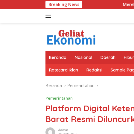
Langsung
Breaking News
Merek Legendaris Semen Kujan
ke
konten
Beranda
Nasional
Daerah
Hibu
Ratecard Iklan
Redaksi
Sample Pa
Beranda
Pemerintahan
Pemerintahan
Platform Digital Ket
Barat Resmi Diluncur
Admin