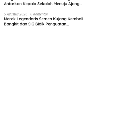
Antarkan Kepala Sekolah Menuju Ajang
ASN Berprestasi Tingkat Provinsi Jawa
Barat 2026
5 Agustus 2026
0 Komentar
Merek Legendaris Semen Kujang Kembali
Bangkit dan SIG Bidik Penguatan
Dominasi Pasar di Jawa Barat