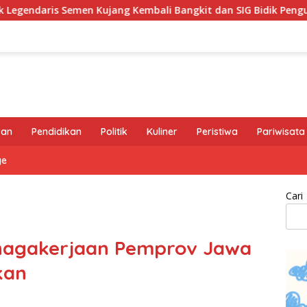
g Kembali Bangkit dan SIG Bidik Penguatan Dominasi Pasar di 
ran
Pendidikan
Politik
Kuliner
Peristiwa
Pariwisata
ge
Cari
enagakerjaan Pemprov Jawa
kan