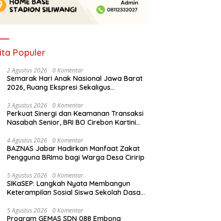
ita Populer
2 Agustus 2026
0 Komentar
Semarak Hari Anak Nasional Jawa Barat
2026, Ruang Ekspresi Sekaligus
Pelestarian Budaya Sunda
3 Agustus 2026
0 Komentar
Perkuat Sinergi dan Keamanan Transaksi
Nasabah Senior, BRI BO Cirebon Kartini
Gelar Apresiasi Layanan Pensiunan
4 Agustus 2026
0 Komentar
BAZNAS Jabar Hadirkan Manfaat Zakat
Pengguna BRImo bagi Warga Desa Ciririp
5 Agustus 2026
0 Komentar
SIKaSEP: Langkah Nyata Membangun
Keterampilan Sosial Siswa Sekolah Dasar
(SD) di Kota Bandung
5 Agustus 2026
0 Komentar
Program GEMAS SDN 088 Embong