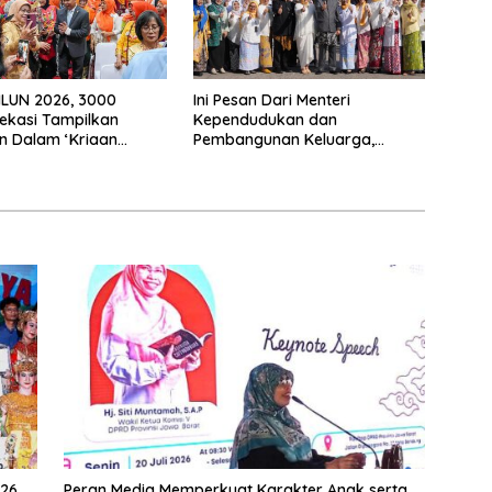
HLUN 2026, 3000
Ini Pesan Dari Menteri
ekasi Tampilkan
Kependudukan dan
n Dalam ‘Kriaan
Pembangunan Keluarga,
Untuk Perkuat
Dalam Rangka Peringatan
n SIDAYA
Harganas K-33
26,
Peran Media Memperkuat Karakter Anak serta