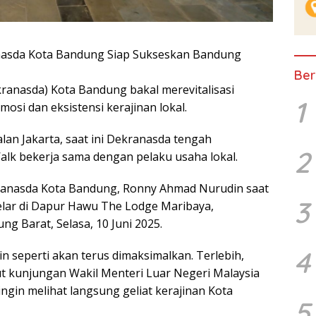
da Kota Bandung Siap Sukseskan Bandung
Ber
ranasda) Kota Bandung bakal merevitalisasi
1
osi dan eksistensi kerajinan lokal.
Jalan Jakarta, saat ini Dekranasda tengah
2
Walk bekerja sama dengan pelaku usaha lokal.
kranasda Kota Bandung, Ronny Ahmad Nurudin saat
3
lar di Dapur Hawu The Lodge Maribaya,
 Barat, Selasa, 10 Juni 2025.
4
lain seperti akan terus dimaksimalkan. Terlebih,
 kunjungan Wakil Menteri Luar Negeri Malaysia
ingin melihat langsung geliat kerajinan Kota
5