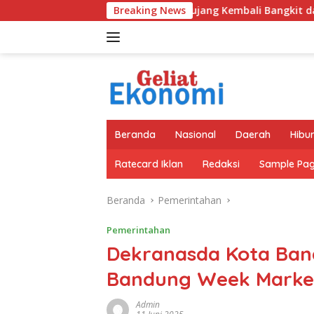
Langsung
aris Semen Kujang Kembali Bangkit dan SIG Bidik Penguatan Do
Breaking News
ke
konten
Beranda
Nasional
Daerah
Hibu
Ratecard Iklan
Redaksi
Sample Pa
Beranda
Pemerintahan
Pemerintahan
Dekranasda Kota Ban
Bandung Week Market
Admin