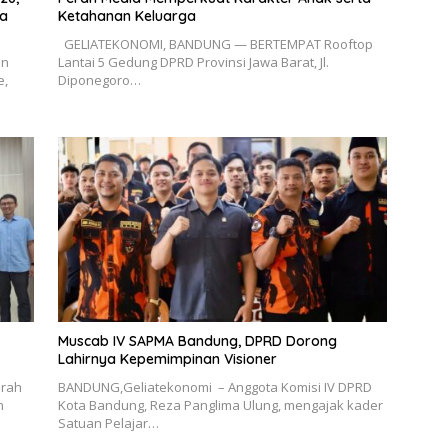
ya
Ketahanan Keluarga
GELIATEKONOMI, BANDUNG — BERTEMPAT Rooftop
an
Lantai 5 Gedung DPRD Provinsi Jawa Barat, Jl.
e,
Diponegoro…
Muscab IV SAPMA Bandung, DPRD Dorong
Lahirnya Kepemimpinan Visioner
rah
BANDUNG,Geliatekonomi – Anggota Komisi IV DPRD
n
Kota Bandung, Reza Panglima Ulung, mengajak kader
Satuan Pelajar…