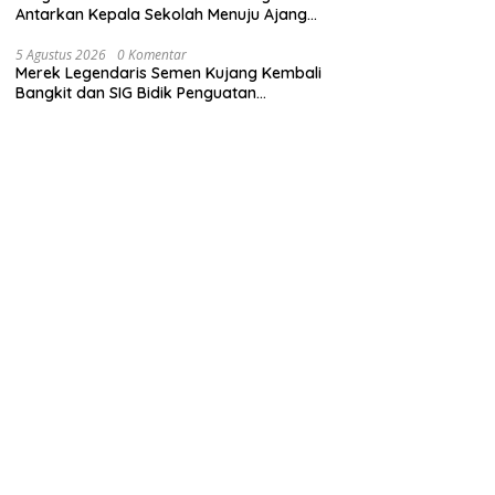
Antarkan Kepala Sekolah Menuju Ajang
ASN Berprestasi Tingkat Provinsi Jawa
Barat 2026
5 Agustus 2026
0 Komentar
Merek Legendaris Semen Kujang Kembali
Bangkit dan SIG Bidik Penguatan
Dominasi Pasar di Jawa Barat