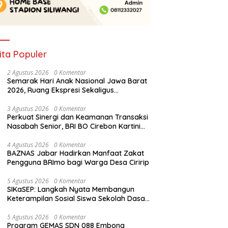
ita Populer
2 Agustus 2026
0 Komentar
Semarak Hari Anak Nasional Jawa Barat
2026, Ruang Ekspresi Sekaligus
Pelestarian Budaya Sunda
3 Agustus 2026
0 Komentar
Perkuat Sinergi dan Keamanan Transaksi
Nasabah Senior, BRI BO Cirebon Kartini
Gelar Apresiasi Layanan Pensiunan
4 Agustus 2026
0 Komentar
BAZNAS Jabar Hadirkan Manfaat Zakat
Pengguna BRImo bagi Warga Desa Ciririp
5 Agustus 2026
0 Komentar
SIKaSEP: Langkah Nyata Membangun
Keterampilan Sosial Siswa Sekolah Dasar
(SD) di Kota Bandung
5 Agustus 2026
0 Komentar
Program GEMAS SDN 088 Embong