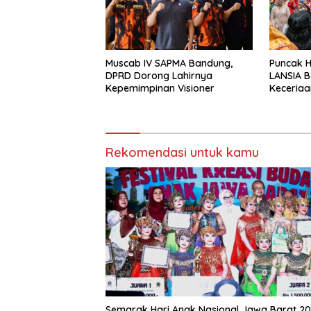
Muscab IV SAPMA Bandung,
Puncak 
DPRD Dorong Lahirnya
LANSIA B
Kepemimpinan Visioner
Keceriaa
Lansia’ 
Komitme
Rekomendasi untuk kamu
Semarak Hari Anak Nasional Jawa Barat 20