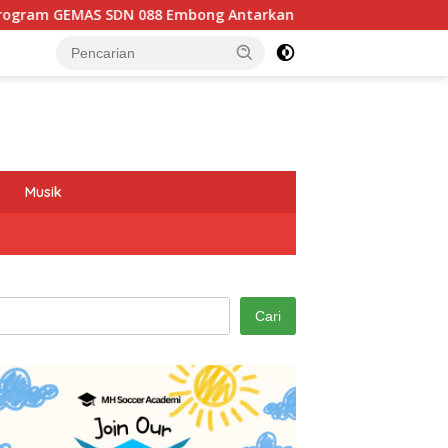
ong Antarkan Kepala Sekolah Menuju Ajang ASN Berprestasi Ti
Musik
Cari