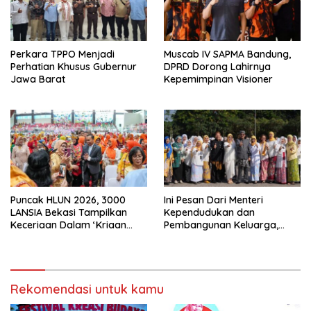
Perkara TPPO Menjadi
Muscab IV SAPMA Bandung,
Perhatian Khusus Gubernur
DPRD Dorong Lahirnya
Jawa Barat
Kepemimpinan Visioner
Puncak HLUN 2026, 3000
Ini Pesan Dari Menteri
LANSIA Bekasi Tampilkan
Kependudukan dan
Keceriaan Dalam ‘Kriaan
Pembangunan Keluarga,
Lansia’ Untuk Perkuat
Dalam Rangka Peringatan
Komitmen SIDAYA
Harganas K-33
Rekomendasi untuk kamu