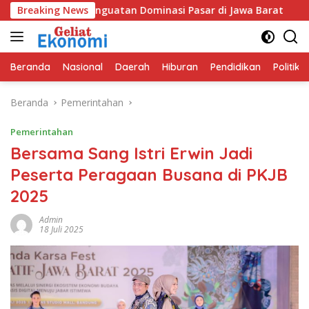
Langsung
idik Penguatan Dominasi Pasar di Jawa Barat
Breaking News
Program 
ke
konten
Beranda
Nasional
Daerah
Hiburan
Pendidikan
Politik
Beranda
Pemerintahan
Pemerintahan
Bersama Sang Istri Erwin Jadi
Peserta Peragaan Busana di PKJB
2025
Admin
18 Juli 2025