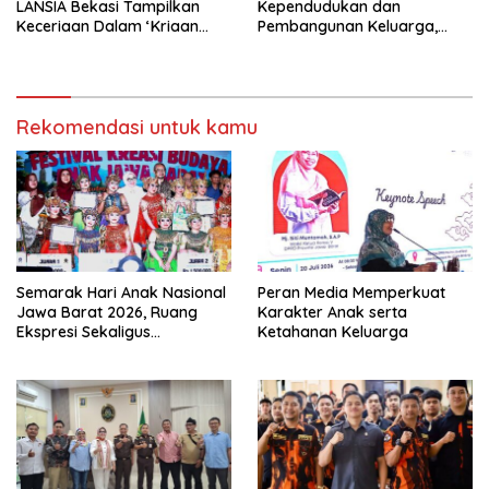
LANSIA Bekasi Tampilkan
Kependudukan dan
Keceriaan Dalam ‘Kriaan
Pembangunan Keluarga,
Lansia’ Untuk Perkuat
Dalam Rangka Peringatan
Komitmen SIDAYA
Harganas K-33
Rekomendasi untuk kamu
Semarak Hari Anak Nasional
Peran Media Memperkuat
Jawa Barat 2026, Ruang
Karakter Anak serta
Ekspresi Sekaligus
Ketahanan Keluarga
Pelestarian Budaya Sunda