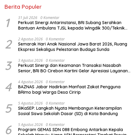
Berita Populer
1
31 Juli 2026
0 Komentar
Perkuat Sinergi Antarinstansi, BRI Subang Serahkan
Bantuan Ambulans TJSL kepada Wingdik 300/Teknik
untuk Penunjang Kesehatan Masyarakat
2
2 Agustus 2026
0 Komentar
Semarak Hari Anak Nasional Jawa Barat 2026, Ruang
Ekspresi Sekaligus Pelestarian Budaya Sunda
3
3 Agustus 2026
0 Komentar
Perkuat Sinergi dan Keamanan Transaksi Nasabah
Senior, BRI BO Cirebon Kartini Gelar Apresiasi Layanan
Pensiunan
4
4 Agustus 2026
0 Komentar
BAZNAS Jabar Hadirkan Manfaat Zakat Pengguna
BRImo bagi Warga Desa Ciririp
5
5 Agustus 2026
0 Komentar
SIKaSEP: Langkah Nyata Membangun Keterampilan
Sosial Siswa Sekolah Dasar (SD) di Kota Bandung
6
5 Agustus 2026
0 Komentar
Program GEMAS SDN 088 Embong Antarkan Kepala
Sekolah Menuju Ajang ASN Berprestasi Tingkat Provinsi