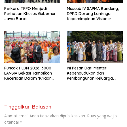
Perkara TPPO Menjadi
Muscab IV SAPMA Bandung,
Perhatian Khusus Gubernur
DPRD Dorong Lahirnya
Jawa Barat
Kepemimpinan Visioner
Puncak HLUN 2026, 3000
Ini Pesan Dari Menteri
LANSIA Bekasi Tampilkan
Kependudukan dan
Keceriaan Dalam ‘Kriaan
Pembangunan Keluarga,
Lansia’ Untuk Perkuat
Dalam Rangka Peringatan
Komitmen SIDAYA
Harganas K-33
Tinggalkan Balasan
Alamat email Anda tidak akan dipublikasikan.
Ruas yang wajib
ditandai
*