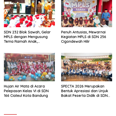
Cigondewah
SDN 232 Blok Sawah, Gelar
Penuh Antusias, Mewarnai
MPLS dengan Mengusung
Kegiatan MPLS di SDN 256
Tema Ramah Anak,
Cigondewah Hilir
Kenyamanan dan Pendidikan
Karakter
Hujan Air Mata di Acara
SPECTA 2026 Merupakan
Pelepasan Kelas VI di SDN
Bentuk Apresiasi dan Unjuk
166 Ciateul Kota Bandung
Bakat Peserta Didik di SDN
133 Jalan Anyar Kota
Bandung