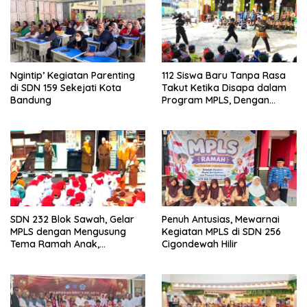
Ngintip’ Kegiatan Parenting
112 Siswa Baru Tanpa Rasa
di SDN 159 Sekejati Kota
Takut Ketika Disapa dalam
Bandung
Program MPLS, Dengan
Tema Ramah Anak
ANTARIKSA di SDN 014
Cigondewah
SDN 232 Blok Sawah, Gelar
Penuh Antusias, Mewarnai
MPLS dengan Mengusung
Kegiatan MPLS di SDN 256
Tema Ramah Anak,
Cigondewah Hilir
Kenyamanan dan Pendidikan
Karakter