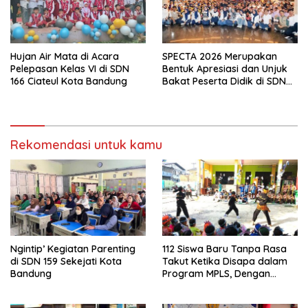
Hujan Air Mata di Acara
SPECTA 2026 Merupakan
Pelepasan Kelas VI di SDN
Bentuk Apresiasi dan Unjuk
166 Ciateul Kota Bandung
Bakat Peserta Didik di SDN
133 Jalan Anyar Kota
Bandung
Rekomendasi untuk kamu
Ngintip’ Kegiatan Parenting
112 Siswa Baru Tanpa Rasa
di SDN 159 Sekejati Kota
Takut Ketika Disapa dalam
Bandung
Program MPLS, Dengan
Tema Ramah Anak
ANTARIKSA di SDN 014