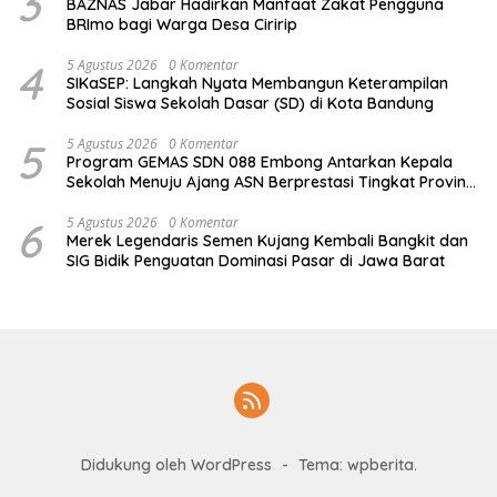
3
BAZNAS Jabar Hadirkan Manfaat Zakat Pengguna
BRImo bagi Warga Desa Ciririp
4
5 Agustus 2026
0 Komentar
SIKaSEP: Langkah Nyata Membangun Keterampilan
Sosial Siswa Sekolah Dasar (SD) di Kota Bandung
5
5 Agustus 2026
0 Komentar
Program GEMAS SDN 088 Embong Antarkan Kepala
Sekolah Menuju Ajang ASN Berprestasi Tingkat Provinsi
Jawa Barat 2026
6
5 Agustus 2026
0 Komentar
Merek Legendaris Semen Kujang Kembali Bangkit dan
SIG Bidik Penguatan Dominasi Pasar di Jawa Barat
Didukung oleh WordPress
-
Tema: wpberita.