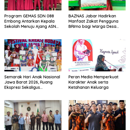
Program GEMAS SDN 088
BAZNAS Jabar Hadirkan
Embong Antarkan Kepala
Manfaat Zakat Pengguna
Sekolah Menuju Ajang ASN
BRImo bagi Warga Desa
Berprestasi Tingkat Provinsi
Ciririp
Jawa Barat 2026
Semarak Hari Anak Nasional
Peran Media Memperkuat
Jawa Barat 2026, Ruang
Karakter Anak serta
Ekspresi Sekaligus
Ketahanan Keluarga
Pelestarian Budaya Sunda