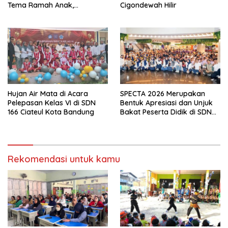
Tema Ramah Anak,
Cigondewah Hilir
Kenyamanan dan Pendidikan
Karakter
Hujan Air Mata di Acara
SPECTA 2026 Merupakan
Pelepasan Kelas VI di SDN
Bentuk Apresiasi dan Unjuk
166 Ciateul Kota Bandung
Bakat Peserta Didik di SDN
133 Jalan Anyar Kota
Bandung
Rekomendasi untuk kamu