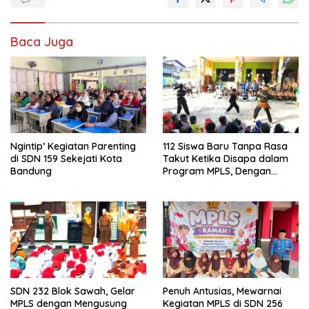
Baca Juga
Ngintip’ Kegiatan Parenting
112 Siswa Baru Tanpa Rasa
di SDN 159 Sekejati Kota
Takut Ketika Disapa dalam
Bandung
Program MPLS, Dengan
Tema Ramah Anak
ANTARIKSA di SDN 014
Cigondewah
SDN 232 Blok Sawah, Gelar
Penuh Antusias, Mewarnai
MPLS dengan Mengusung
Kegiatan MPLS di SDN 256