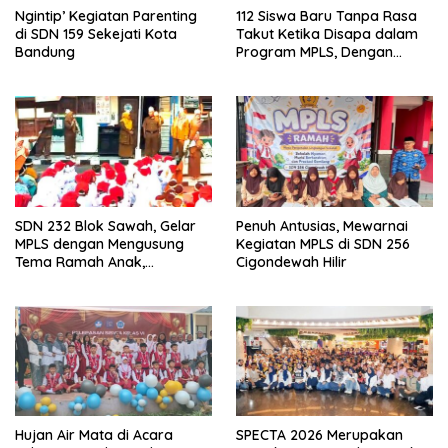
Ngintip’ Kegiatan Parenting
112 Siswa Baru Tanpa Rasa
di SDN 159 Sekejati Kota
Takut Ketika Disapa dalam
Bandung
Program MPLS, Dengan
Tema Ramah Anak
ANTARIKSA di SDN 014
Cigondewah
SDN 232 Blok Sawah, Gelar
Penuh Antusias, Mewarnai
MPLS dengan Mengusung
Kegiatan MPLS di SDN 256
Tema Ramah Anak,
Cigondewah Hilir
Kenyamanan dan Pendidikan
Karakter
Hujan Air Mata di Acara
SPECTA 2026 Merupakan