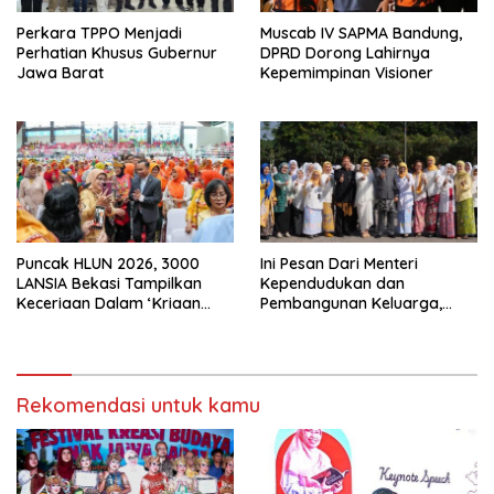
Perkara TPPO Menjadi
Muscab IV SAPMA Bandung,
Perhatian Khusus Gubernur
DPRD Dorong Lahirnya
Jawa Barat
Kepemimpinan Visioner
Puncak HLUN 2026, 3000
Ini Pesan Dari Menteri
LANSIA Bekasi Tampilkan
Kependudukan dan
Keceriaan Dalam ‘Kriaan
Pembangunan Keluarga,
Lansia’ Untuk Perkuat
Dalam Rangka Peringatan
Komitmen SIDAYA
Harganas K-33
Rekomendasi untuk kamu