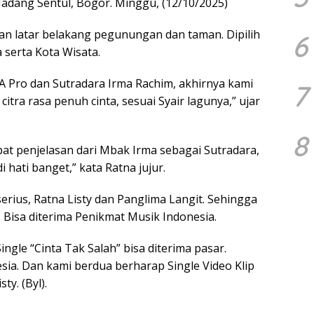
 Madang Sentul, Bogor. Minggu, (12/10/2025)
n latar belakang pegunungan dan taman. Dipilih
6
 serta Kota Wisata.
A Pro dan Sutradara Irma Rachim, akhirnya kami
7
citra rasa penuh cinta, sesuai Syair lagunya,” ujar
8
pat penjelasan dari Mbak Irma sebagai Sutradara,
hati banget,” kata Ratna jujur.
rius, Ratna Listy dan Panglima Langit. Sehingga
”. Bisa diterima Penikmat Musik Indonesia.
ngle “Cinta Tak Salah” bisa diterima pasar.
ia. Dan kami berdua berharap Single Video Klip
ty. (Byl).