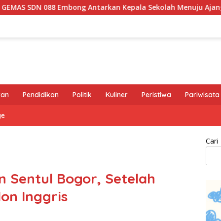
arkan Kepala Sekolah Menuju Ajang ASN Berprestasi Tingkat P
ran
Pendidikan
Politik
Kuliner
Peristiwa
Pariwisata
ge
Cari
an Sentul Bogor, Setelah
on Inggris