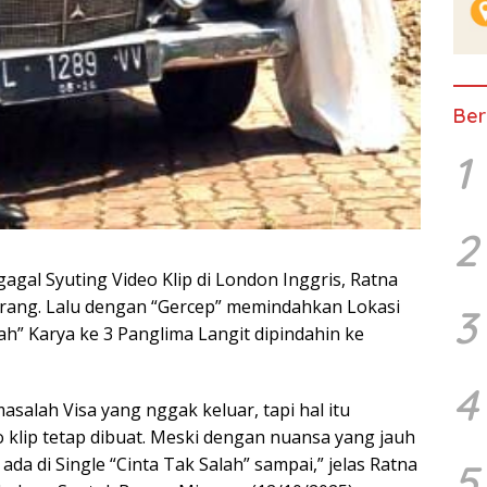
Ber
1
2
l Syuting Video Klip di London Inggris, Ratna
 arang. Lalu dengan “Gercep” memindahkan Lokasi
3
lah” Karya ke 3 Panglima Langit dipindahin ke
4
asalah Visa yang nggak keluar, tapi hal itu
o klip tetap dibuat. Meski dengan nuansa yang jauh
da di Single “Cinta Tak Salah” sampai,” jelas Ratna
5