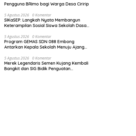
Pengguna BRImo bagi Warga Desa Ciririp
5 Agustus 2026
0 Komentar
SIKaSEP: Langkah Nyata Membangun
Keterampilan Sosial Siswa Sekolah Dasar
(SD) di Kota Bandung
5 Agustus 2026
0 Komentar
Program GEMAS SDN 088 Embong
Antarkan Kepala Sekolah Menuju Ajang
ASN Berprestasi Tingkat Provinsi Jawa
Barat 2026
5 Agustus 2026
0 Komentar
Merek Legendaris Semen Kujang Kembali
Bangkit dan SIG Bidik Penguatan
Dominasi Pasar di Jawa Barat