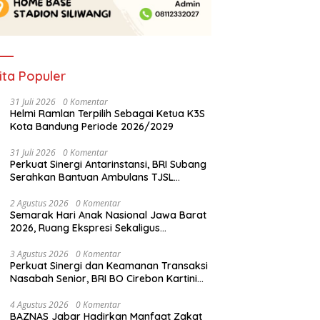
ita Populer
31 Juli 2026
0 Komentar
Helmi Ramlan Terpilih Sebagai Ketua K3S
Kota Bandung Periode 2026/2029
31 Juli 2026
0 Komentar
Perkuat Sinergi Antarinstansi, BRI Subang
Serahkan Bantuan Ambulans TJSL
kepada Wingdik 300/Teknik untuk
Penunjang Kesehatan Masyarakat
2 Agustus 2026
0 Komentar
Semarak Hari Anak Nasional Jawa Barat
2026, Ruang Ekspresi Sekaligus
Pelestarian Budaya Sunda
3 Agustus 2026
0 Komentar
Perkuat Sinergi dan Keamanan Transaksi
Nasabah Senior, BRI BO Cirebon Kartini
Gelar Apresiasi Layanan Pensiunan
4 Agustus 2026
0 Komentar
BAZNAS Jabar Hadirkan Manfaat Zakat