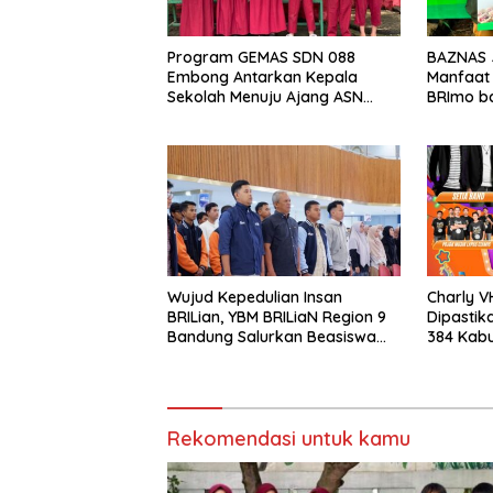
Program GEMAS SDN 088
BAZNAS 
Embong Antarkan Kepala
Manfaat
Sekolah Menuju Ajang ASN
BRImo ba
Berprestasi Tingkat Provinsi
Jawa Barat 2026
Wujud Kepedulian Insan
Charly V
BRILian, YBM BRILiaN Region 9
Dipastik
Bandung Salurkan Beasiswa
384 Kabu
Komprehensif untuk Ratusan
Pelajar dan Mahasiswa
Rekomendasi untuk kamu