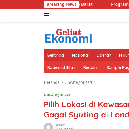
Langsung
Pasar di Jawa Barat
Breaking News
Program GEMAS SDN 088 Embong Ant
ke
konten
Beranda
Nasional
Daerah
Hibu
Ratecard Iklan
Redaksi
Sample Pa
Beranda
Uncategorized
Uncategorized
Pilih Lokasi di Kawas
Gagal Syuting di Lond
Admin