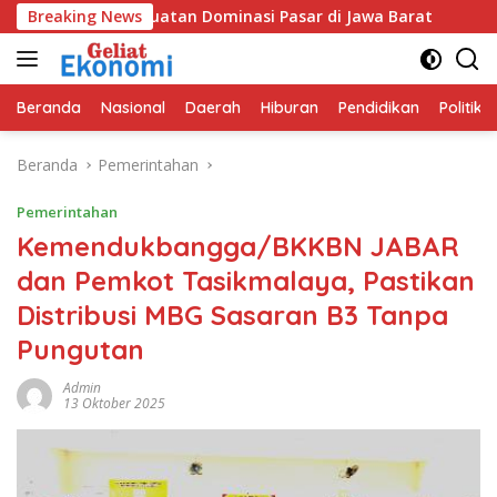
Langsung
k Penguatan Dominasi Pasar di Jawa Barat
Breaking News
Program GEM
ke
konten
Beranda
Nasional
Daerah
Hiburan
Pendidikan
Politik
Beranda
Pemerintahan
Pemerintahan
Kemendukbangga/BKKBN JABAR
dan Pemkot Tasikmalaya, Pastikan
Distribusi MBG Sasaran B3 Tanpa
Pungutan
Admin
13 Oktober 2025