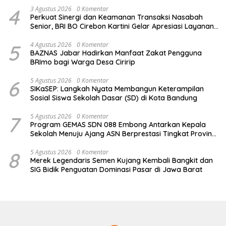
4
3 Agustus 2026
0 Komentar
Perkuat Sinergi dan Keamanan Transaksi Nasabah
Senior, BRI BO Cirebon Kartini Gelar Apresiasi Layanan
Pensiunan
5
4 Agustus 2026
0 Komentar
BAZNAS Jabar Hadirkan Manfaat Zakat Pengguna
BRImo bagi Warga Desa Ciririp
6
5 Agustus 2026
0 Komentar
SIKaSEP: Langkah Nyata Membangun Keterampilan
Sosial Siswa Sekolah Dasar (SD) di Kota Bandung
7
5 Agustus 2026
0 Komentar
Program GEMAS SDN 088 Embong Antarkan Kepala
Sekolah Menuju Ajang ASN Berprestasi Tingkat Provinsi
Jawa Barat 2026
8
5 Agustus 2026
0 Komentar
Merek Legendaris Semen Kujang Kembali Bangkit dan
SIG Bidik Penguatan Dominasi Pasar di Jawa Barat