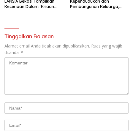
LANSIA Bekasi Tampilkan
Kependudukan dan
Keceriaan Dalam ‘Kriaan
Pembangunan Keluarga,
Lansia’ Untuk Perkuat
Dalam Rangka Peringatan
Komitmen SIDAYA
Harganas K-33
Tinggalkan Balasan
Alamat email Anda tidak akan dipublikasikan.
Ruas yang wajib
ditandai
*