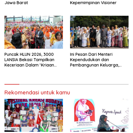
Jawa Barat
Kepemimpinan Visioner
Puncak HLUN 2026, 3000
Ini Pesan Dari Menteri
LANSIA Bekasi Tampilkan
Kependudukan dan
Keceriaan Dalam ‘Kriaan
Pembangunan Keluarga,
Lansia’ Untuk Perkuat
Dalam Rangka Peringatan
Komitmen SIDAYA
Harganas K-33
Rekomendasi untuk kamu