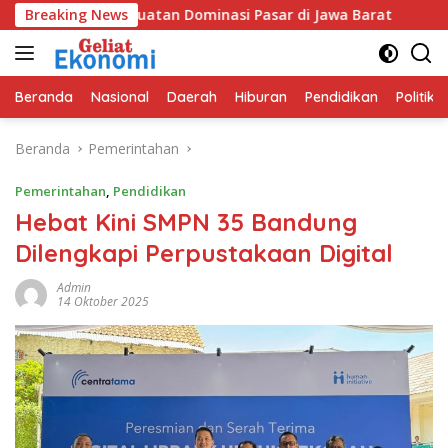
Langsung
ik Penguatan Dominasi Pasar di Jawa Barat
Breaking News
Program GE
ke
konten
Beranda
Nasional
Daerah
Hiburan
Pendidikan
Politik
Beranda
Pemerintahan
Pemerintahan
,
Pendidikan
Hebat Kini SMPN 35 Bandung
Dilengkapi Perpustakaan Digital
Admin
14 Oktober 2025