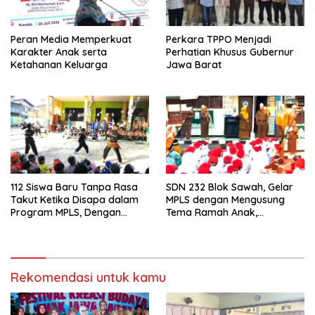
Peran Media Memperkuat
Perkara TPPO Menjadi
Karakter Anak serta
Perhatian Khusus Gubernur
Ketahanan Keluarga
Jawa Barat
112 Siswa Baru Tanpa Rasa
SDN 232 Blok Sawah, Gelar
Takut Ketika Disapa dalam
MPLS dengan Mengusung
Program MPLS, Dengan
Tema Ramah Anak,
Tema Ramah Anak
Kenyamanan dan Pendidikan
ANTARIKSA di SDN 014
Karakter
Cigondewah
Rekomendasi untuk kamu