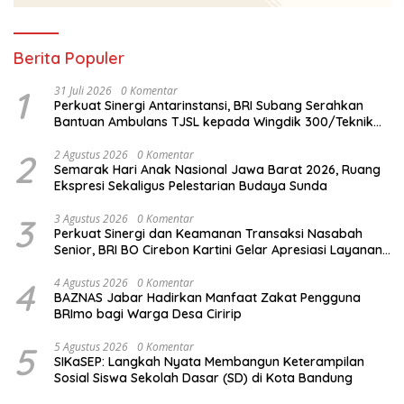
Berita Populer
1
31 Juli 2026
0 Komentar
Perkuat Sinergi Antarinstansi, BRI Subang Serahkan
Bantuan Ambulans TJSL kepada Wingdik 300/Teknik
untuk Penunjang Kesehatan Masyarakat
2
2 Agustus 2026
0 Komentar
Semarak Hari Anak Nasional Jawa Barat 2026, Ruang
Ekspresi Sekaligus Pelestarian Budaya Sunda
3
3 Agustus 2026
0 Komentar
Perkuat Sinergi dan Keamanan Transaksi Nasabah
Senior, BRI BO Cirebon Kartini Gelar Apresiasi Layanan
Pensiunan
4
4 Agustus 2026
0 Komentar
BAZNAS Jabar Hadirkan Manfaat Zakat Pengguna
BRImo bagi Warga Desa Ciririp
5
5 Agustus 2026
0 Komentar
SIKaSEP: Langkah Nyata Membangun Keterampilan
Sosial Siswa Sekolah Dasar (SD) di Kota Bandung