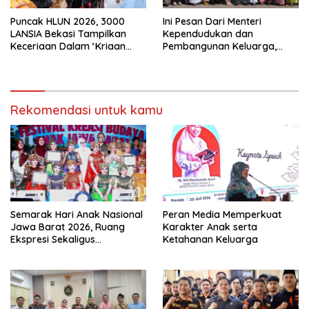
Puncak HLUN 2026, 3000
Ini Pesan Dari Menteri
LANSIA Bekasi Tampilkan
Kependudukan dan
Keceriaan Dalam ‘Kriaan
Pembangunan Keluarga,
Lansia’ Untuk Perkuat
Dalam Rangka Peringatan
Komitmen SIDAYA
Harganas K-33
Rekomendasi untuk kamu
Semarak Hari Anak Nasional
Peran Media Memperkuat
Jawa Barat 2026, Ruang
Karakter Anak serta
Ekspresi Sekaligus
Ketahanan Keluarga
Pelestarian Budaya Sunda