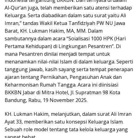
Indonesia tergantung BKKBN. Dan ternyata di dalam
Al-Qur’an juga, telah memberikan satu atensi terhadap
Keluarga. Serta diabadikan dalam satu surat yaitu Ali
Imran,” tandas Wakil Ketua Tanfidziyah PW NU Jawa
Barat, KH. Lukman Hakim, MA, MM. Dalam
sambutannya dalam acara “Soialisasi 1000 HPK (Hari
Pertama Kehidupan) di Lingkungan Pesantren”. Di
mana Pesantren dinilai menjadi tempat untuk
menanamkan nilai-nilai Islam di dalam keluarga. Seperti
tanggung jawab, kasih sayang serta tempat penerapan
ajaran tentang Pernikahan, Pengasuhan Anak dan
Keharmonisan Rumah Tangga. Acara ini diinisiasi
BKKBN Jabar di Mitra Hotel, Jl. Supratman 98 Kota
Bandung, Rabu, 19 November 2025.
KH. Lukman Hakim, melanjutkan, dalam surat Ali Imran
Ayat 33, memberikan satu konsepsi Keluarga Islam.
Sebuah role model tentang tata kelola keluarga yang
sangat hebat.