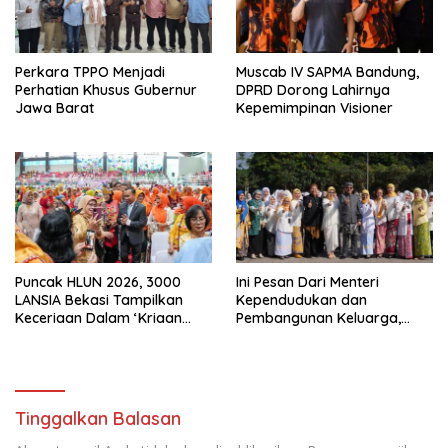
Perkara TPPO Menjadi
Muscab IV SAPMA Bandung,
Perhatian Khusus Gubernur
DPRD Dorong Lahirnya
Jawa Barat
Kepemimpinan Visioner
Puncak HLUN 2026, 3000
Ini Pesan Dari Menteri
LANSIA Bekasi Tampilkan
Kependudukan dan
Keceriaan Dalam ‘Kriaan
Pembangunan Keluarga,
Lansia’ Untuk Perkuat
Dalam Rangka Peringatan
Komitmen SIDAYA
Harganas K-33
Tinggalkan Balasan