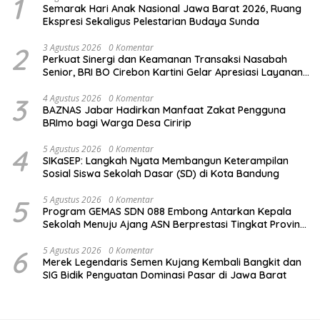
1
Semarak Hari Anak Nasional Jawa Barat 2026, Ruang
Ekspresi Sekaligus Pelestarian Budaya Sunda
2
3 Agustus 2026
0 Komentar
Perkuat Sinergi dan Keamanan Transaksi Nasabah
Senior, BRI BO Cirebon Kartini Gelar Apresiasi Layanan
Pensiunan
3
4 Agustus 2026
0 Komentar
BAZNAS Jabar Hadirkan Manfaat Zakat Pengguna
BRImo bagi Warga Desa Ciririp
4
5 Agustus 2026
0 Komentar
SIKaSEP: Langkah Nyata Membangun Keterampilan
Sosial Siswa Sekolah Dasar (SD) di Kota Bandung
5
5 Agustus 2026
0 Komentar
Program GEMAS SDN 088 Embong Antarkan Kepala
Sekolah Menuju Ajang ASN Berprestasi Tingkat Provinsi
Jawa Barat 2026
6
5 Agustus 2026
0 Komentar
Merek Legendaris Semen Kujang Kembali Bangkit dan
SIG Bidik Penguatan Dominasi Pasar di Jawa Barat