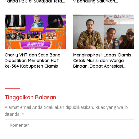
Tanpa PBG di Sukajadi Tetap
9 Bandung Salurkan
Beroperasi
Beasiswa Komprehensif
untuk Ratusan Pelajar dan
Mahasiswa
Charly VHT dan Setia Band
Menginspirasi! Lapas Ciamis
Dipastikan Meriahkan HUT
Cetak Musisi dari Warga
ke-384 Kabupaten Ciamis
Binaan, Dapat Apresiasi
Nasional
Tinggalkan Balasan
Alamat email Anda tidak akan dipublikasikan.
Ruas yang wajib
ditandai
*