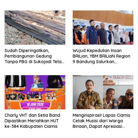
Berprestasi Tingkat Provinsi
Ciririp
Jawa Barat 2026
Sudah Diperingatkan,
Wujud Kepedulian Insan
Pembangunan Gedung
BRILian, YBM BRILiaN Region
Tanpa PBG di Sukajadi Tetap
9 Bandung Salurkan
Beroperasi
Beasiswa Komprehensif
untuk Ratusan Pelajar dan
Mahasiswa
Charly VHT dan Setia Band
Menginspirasi! Lapas Ciamis
Dipastikan Meriahkan HUT
Cetak Musisi dari Warga
ke-384 Kabupaten Ciamis
Binaan, Dapat Apresiasi
Nasional