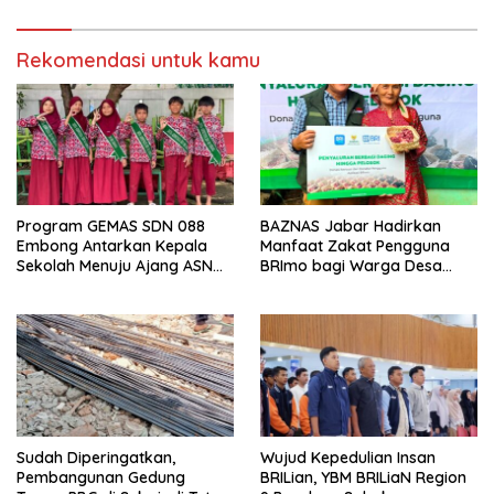
Rekomendasi untuk kamu
Program GEMAS SDN 088
BAZNAS Jabar Hadirkan
Embong Antarkan Kepala
Manfaat Zakat Pengguna
Sekolah Menuju Ajang ASN
BRImo bagi Warga Desa
Berprestasi Tingkat Provinsi
Ciririp
Jawa Barat 2026
Sudah Diperingatkan,
Wujud Kepedulian Insan
Pembangunan Gedung
BRILian, YBM BRILiaN Region