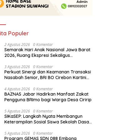
ita Populer
2 Agustus 2026
0 Komentar
Semarak Hari Anak Nasional Jawa Barat
2026, Ruang Ekspresi Sekaligus
Pelestarian Budaya Sunda
3 Agustus 2026
0 Komentar
Perkuat Sinergi dan Keamanan Transaksi
Nasabah Senior, BRI BO Cirebon Kartini
Gelar Apresiasi Layanan Pensiunan
4 Agustus 2026
0 Komentar
BAZNAS Jabar Hadirkan Manfaat Zakat
Pengguna BRImo bagi Warga Desa Ciririp
5 Agustus 2026
0 Komentar
SIKaSEP: Langkah Nyata Membangun
Keterampilan Sosial Siswa Sekolah Dasar
(SD) di Kota Bandung
5 Agustus 2026
0 Komentar
Program GEMAS SDN 088 Embong