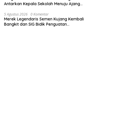
Antarkan Kepala Sekolah Menuju Ajang
ASN Berprestasi Tingkat Provinsi Jawa
Barat 2026
5 Agustus 2026
0 Komentar
Merek Legendaris Semen Kujang Kembali
Bangkit dan SIG Bidik Penguatan
Dominasi Pasar di Jawa Barat