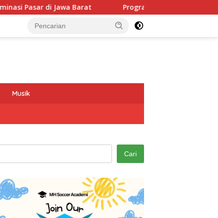
rat
Program GEMAS SDN 088 Embong Antarkan Kepala Se
Musik
Cari