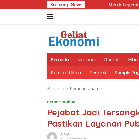
Langsung
Breaking News
Merek Legendaris Semen Kujang Kemba
ke
konten
Beranda
Nasional
Daerah
Hibu
Ratecard Iklan
Redaksi
Sample Pa
Beranda
Pemerintahan
Pemerintahan
Pejabat Jadi Tersang
Pastikan Layanan Pub
Admin