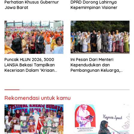
Perhatian Khusus Gubernur
DPRD Dorong Lahirnya
Jawa Barat
Kepemimpinan Visioner
Puncak HLUN 2026, 3000
Ini Pesan Dari Menteri
LANSIA Bekasi Tampilkan
Kependudukan dan
Keceriaan Dalam ‘Kriaan
Pembangunan Keluarga,
Lansia’ Untuk Perkuat
Dalam Rangka Peringatan
Komitmen SIDAYA
Harganas K-33
Rekomendasi untuk kamu