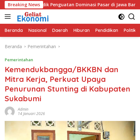
Langsung
 SIG Bidik Penguatan Dominasi Pasar di Jawa Barat
Breaking News
Pr
ke
konten
Beranda
Nasional
Daerah
Hiburan
Pendidikan
Politik
Beranda
Pemerintahan
Pemerintahan
Kemendukbangga/BKKBN dan
Mitra Kerja, Perkuat Upaya
Penurunan Stunting di Kabupaten
Sukabumi
Admin
14 Januari 2026