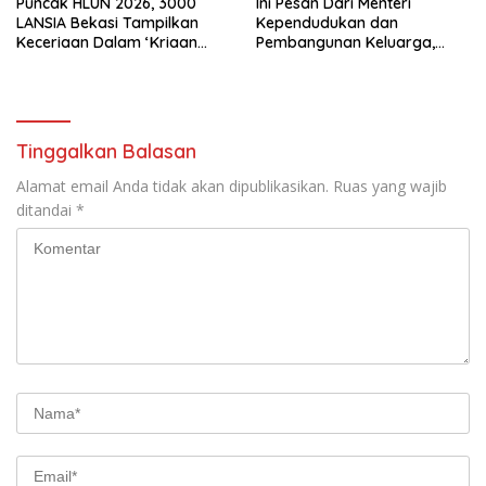
Puncak HLUN 2026, 3000
Ini Pesan Dari Menteri
LANSIA Bekasi Tampilkan
Kependudukan dan
Keceriaan Dalam ‘Kriaan
Pembangunan Keluarga,
Lansia’ Untuk Perkuat
Dalam Rangka Peringatan
Komitmen SIDAYA
Harganas K-33
Tinggalkan Balasan
Alamat email Anda tidak akan dipublikasikan.
Ruas yang wajib
ditandai
*