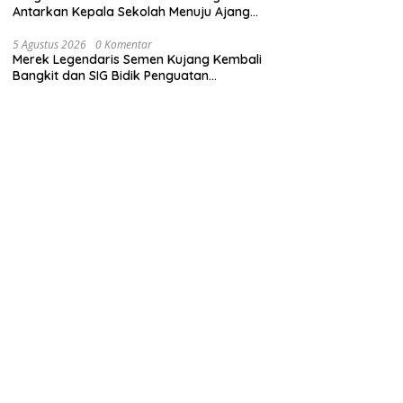
Antarkan Kepala Sekolah Menuju Ajang
ASN Berprestasi Tingkat Provinsi Jawa
Barat 2026
5 Agustus 2026
0 Komentar
Merek Legendaris Semen Kujang Kembali
Bangkit dan SIG Bidik Penguatan
Dominasi Pasar di Jawa Barat