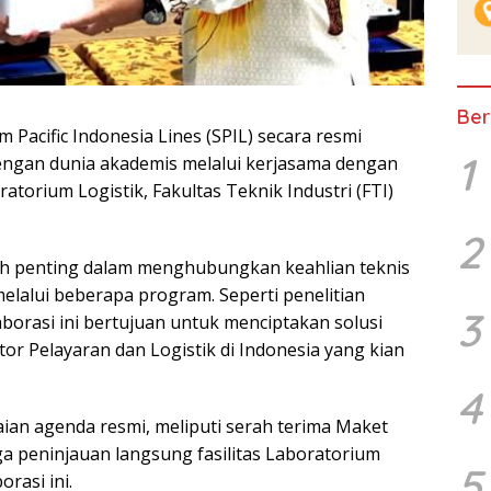
Ber
cific Indonesia Lines (SPIL) secara resmi
1
engan dunia akademis melalui kerjasama dengan
ratorium Logistik, Fakultas Teknik Industri (FTI)
2
ah penting dalam menghubungkan keahlian teknis
melalui beberapa program. Seperti penelitian
3
borasi ini bertujuan untuk menciptakan solusi
or Pelayaran dan Logistik di Indonesia yang kian
4
aian agenda resmi, meliputi serah terima Maket
ga peninjauan langsung fasilitas Laboratorium
5
rasi ini.