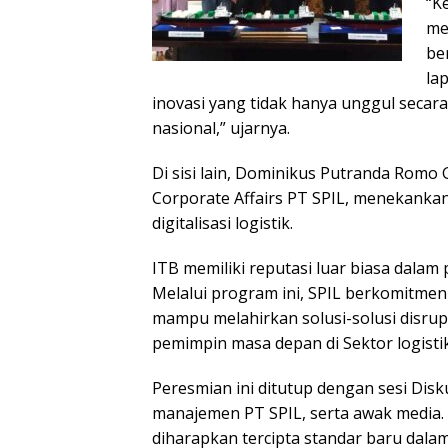
“K
me
be
la
inovasi yang tidak hanya unggul secara a
nasional,” ujarnya.
Di sisi lain, Dominikus Putranda Rom
Corporate Affairs PT SPIL, menekankan
digitalisasi logistik.
ITB memiliki reputasi luar biasa dalam
Melalui program ini, SPIL berkomitme
mampu melahirkan solusi-solusi disru
pemimpin masa depan di Sektor logistik
Peresmian ini ditutup dengan sesi Dis
manajemen PT SPIL, serta awak media.
diharapkan tercipta standar baru dala