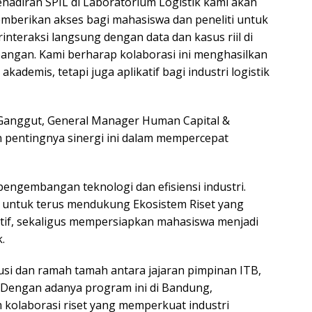
ehadiran SPIL di Laboratorium Logistik kami akan
mberikan akses bagi mahasiswa dan peneliti untuk
rinteraksi langsung dengan data dan kasus riil di
pangan. Kami berharap kolaborasi ini menghasilkan
kademis, tetapi juga aplikatif bagi industri logistik
o Ganggut, General Manager Human Capital &
 pentingnya sinergi ini dalam mempercepat
 pengembangan teknologi dan efisiensi industri.
n untuk terus mendukung Ekosistem Riset yang
ptif, sekaligus mempersiapkan mahasiswa menjadi
.
kusi dan ramah tamah antara jajaran pimpinan ITB,
 Dengan adanya program ini di Bandung,
m kolaborasi riset yang memperkuat industri