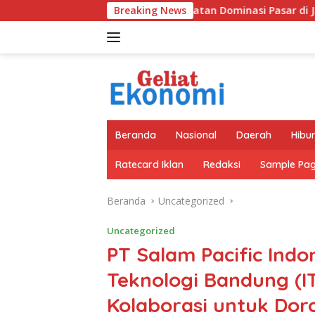
Langsung
dan SIG Bidik Penguatan Dominasi Pasar di Jawa Barat
Breaking News
ke
konten
Beranda
Nasional
Daerah
Hibu
Ratecard Iklan
Redaksi
Sample Pa
Beranda
Uncategorized
Uncategorized
PT Salam Pacific Indon
Teknologi Bandung (
Kolaborasi untuk Doro