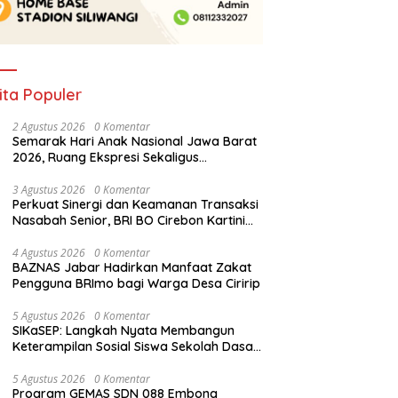
ita Populer
2 Agustus 2026
0 Komentar
Semarak Hari Anak Nasional Jawa Barat
2026, Ruang Ekspresi Sekaligus
Pelestarian Budaya Sunda
3 Agustus 2026
0 Komentar
Perkuat Sinergi dan Keamanan Transaksi
Nasabah Senior, BRI BO Cirebon Kartini
Gelar Apresiasi Layanan Pensiunan
4 Agustus 2026
0 Komentar
BAZNAS Jabar Hadirkan Manfaat Zakat
Pengguna BRImo bagi Warga Desa Ciririp
5 Agustus 2026
0 Komentar
SIKaSEP: Langkah Nyata Membangun
Keterampilan Sosial Siswa Sekolah Dasar
(SD) di Kota Bandung
5 Agustus 2026
0 Komentar
Program GEMAS SDN 088 Embong