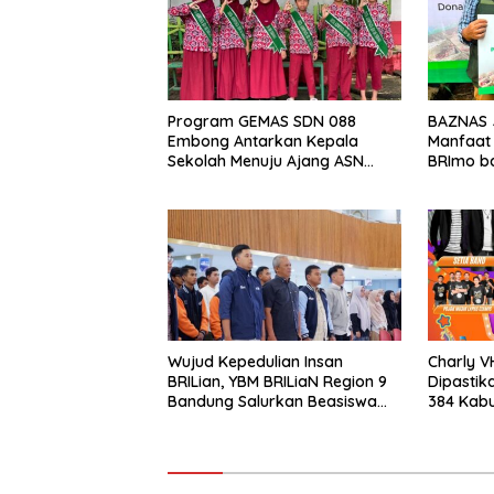
Program GEMAS SDN 088
BAZNAS 
Embong Antarkan Kepala
Manfaat
Sekolah Menuju Ajang ASN
BRImo ba
Berprestasi Tingkat Provinsi
Jawa Barat 2026
Wujud Kepedulian Insan
Charly V
BRILian, YBM BRILiaN Region 9
Dipastik
Bandung Salurkan Beasiswa
384 Kabu
Komprehensif untuk Ratusan
Pelajar dan Mahasiswa