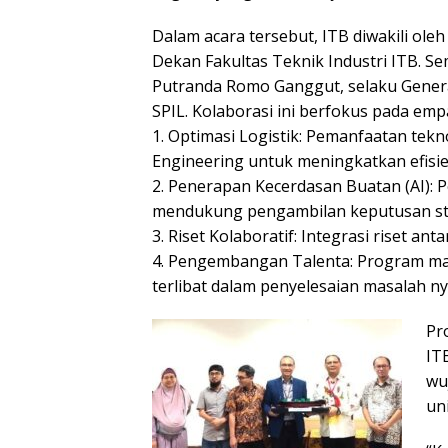
Dalam acara tersebut, ITB diwakili oleh P
Dekan Fakultas Teknik Industri ITB. Se
Putranda Romo Ganggut, selaku Genera
SPIL. Kolaborasi ini berfokus pada empa
1. Optimasi Logistik: Pemanfaatan tekn
Engineering untuk meningkatkan efisie
2. Penerapan Kecerdasan Buatan (AI): 
mendukung pengambilan keputusan strat
3. Riset Kolaboratif: Integrasi riset anta
4. Pengembangan Talenta: Program ma
terlibat dalam penyelesaian masalah nya
Pro
IT
wu
uni