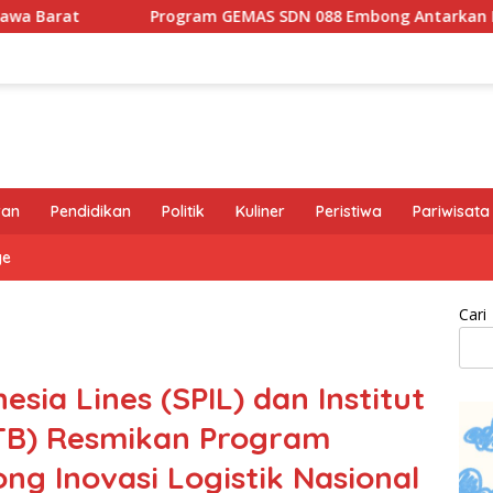
Program GEMAS SDN 088 Embong Antarkan Kepala Sekolah Menuj
ran
Pendidikan
Politik
Kuliner
Peristiwa
Pariwisata
ge
Cari
esia Lines (SPIL) dan Institut
ITB) Resmikan Program
ng Inovasi Logistik Nasional