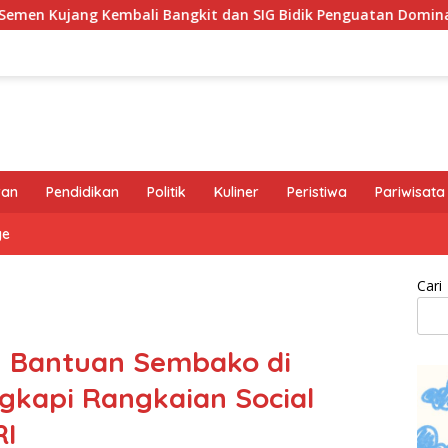
gkit dan SIG Bidik Penguatan Dominasi Pasar di Jawa Barat
ran
Pendidikan
Politik
Kuliner
Peristiwa
Pariwisata
ge
Cari
n Bantuan Sembako di
gkapi Rangkaian Social
RI