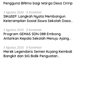
Pengguna BRImo bagi Warga Desa Ciririp
5 Agustus 2026
0 Komentar
SIKaSEP: Langkah Nyata Membangun
Keterampilan Sosial Siswa Sekolah Dasar
(SD) di Kota Bandung
5 Agustus 2026
0 Komentar
Program GEMAS SDN 088 Embong
Antarkan Kepala Sekolah Menuju Ajang
ASN Berprestasi Tingkat Provinsi Jawa
Barat 2026
5 Agustus 2026
0 Komentar
Merek Legendaris Semen Kujang Kembali
Bangkit dan SIG Bidik Penguatan
Dominasi Pasar di Jawa Barat