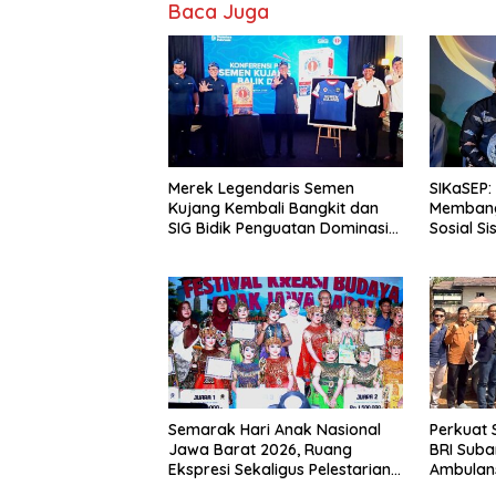
Baca Juga
Merek Legendaris Semen
SIKaSEP:
Kujang Kembali Bangkit dan
Membang
SIG Bidik Penguatan Dominasi
Sosial S
Pasar di Jawa Barat
(SD) di 
Semarak Hari Anak Nasional
Perkuat S
Jawa Barat 2026, Ruang
BRI Sub
Ekspresi Sekaligus Pelestarian
Ambulan
Budaya Sunda
Wingdik 