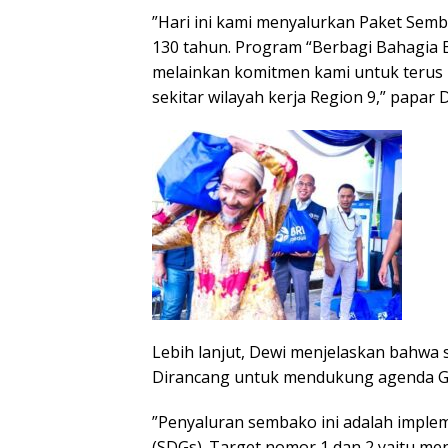
​”Hari ini kami menyalurkan Paket Semb
130 tahun. Program “Berbagi Bahagia B
melainkan komitmen kami untuk terus
sekitar wilayah kerja Region 9,” papar 
​Lebih lanjut, Dewi menjelaskan bahwa se
Dirancang untuk mendukung agenda Glo
​”Penyaluran sembako ini adalah imple
(SDGs). Target nomor 1 dan 2 yaitu me