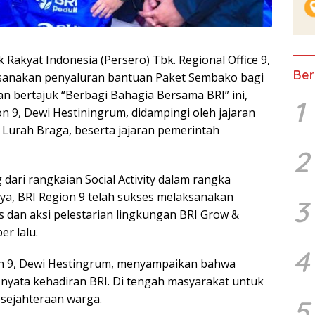
kyat Indonesia (Persero) Tbk. Regional Office 9,
Ber
ksanakan penyaluran bantuan Paket Sembako bagi
an bertajuk “Berbagi Bahagia Bersama BRI” ini,
1
n 9, Dewi Hestiningrum, didampingi oleh jajaran
eh Lurah Braga, beserta jajaran pemerintah
2
 dari rangkaian Social Activity dalam rangka
a, BRI Region 9 telah sukses melaksanakan
3
 dan aksi pelestarian lingkungan BRI Grow &
r lalu.
4
on 9, Dewi Hestingrum, menyampaikan bahwa
nyata kehadiran BRI. Di tengah masyarakat untuk
sejahteraan warga.
5