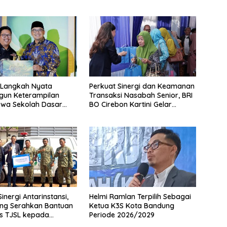
 Langkah Nyata
Perkuat Sinergi dan Keamanan
un Keterampilan
Transaksi Nasabah Senior, BRI
iswa Sekolah Dasar
BO Cirebon Kartini Gelar
Kota Bandung
Apresiasi Layanan Pensiunan
inergi Antarinstansi,
Helmi Ramlan Terpilih Sebagai
ang Serahkan Bantuan
Ketua K3S Kota Bandung
s TJSL kepada
Periode 2026/2029
300/Teknik untuk