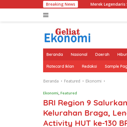
Langsung
Merek Legendaris Semen Kujang Kembali Ban
Breaking News
ke
konten
Beranda
Nasional
Daerah
Hibu
Ratecard Iklan
Redaksi
Sample Pa
Beranda
Featured
Ekonomi
Ekonomi
,
Featured
BRI Region 9 Salurka
Kelurahan Braga, Len
Activity HUT ke-130 B