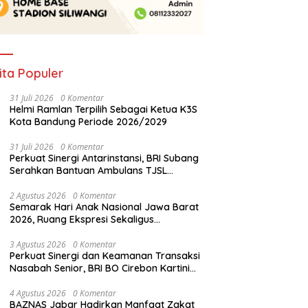
ita Populer
31 Juli 2026
0 Komentar
Helmi Ramlan Terpilih Sebagai Ketua K3S
Kota Bandung Periode 2026/2029
31 Juli 2026
0 Komentar
Perkuat Sinergi Antarinstansi, BRI Subang
Serahkan Bantuan Ambulans TJSL
kepada Wingdik 300/Teknik untuk
Penunjang Kesehatan Masyarakat
2 Agustus 2026
0 Komentar
Semarak Hari Anak Nasional Jawa Barat
2026, Ruang Ekspresi Sekaligus
Pelestarian Budaya Sunda
3 Agustus 2026
0 Komentar
Perkuat Sinergi dan Keamanan Transaksi
Nasabah Senior, BRI BO Cirebon Kartini
Gelar Apresiasi Layanan Pensiunan
4 Agustus 2026
0 Komentar
BAZNAS Jabar Hadirkan Manfaat Zakat