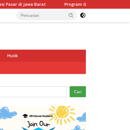
Program GEMAS SDN 088 Embong Antarkan Kepala Sekolah 
Musik
Cari