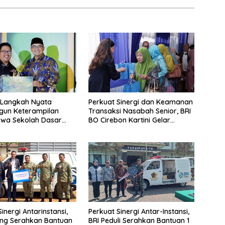
 Langkah Nyata
Perkuat Sinergi dan Keamanan
un Keterampilan
Transaksi Nasabah Senior, BRI
iswa Sekolah Dasar
BO Cirebon Kartini Gelar
Kota Bandung
Apresiasi Layanan Pensiunan
inergi Antarinstansi,
Perkuat Sinergi Antar-Instansi,
ang Serahkan Bantuan
BRI Peduli Serahkan Bantuan 1