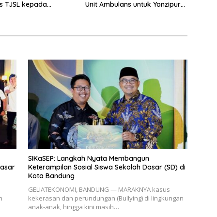
s TJSL kepada
Unit Ambulans untuk Yonzipur
300/Teknik untuk
3/YW Pangalengan
ng Kesehatan
kat
SIKaSEP: Langkah Nyata Membangun
Pasar
Keterampilan Sosial Siswa Sekolah Dasar (SD) di
Kota Bandung
GELIATEKONOMI, BANDUNG — MARAKNYA kasus
n
kekerasan dan perundungan (Bullying) di lingkungan
anak-anak, hingga kini masih…