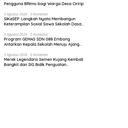
Pengguna BRImo bagi Warga Desa Ciririp
5 Agustus 2026
0 Komentar
SIKaSEP: Langkah Nyata Membangun
Keterampilan Sosial Siswa Sekolah Dasar
(SD) di Kota Bandung
5 Agustus 2026
0 Komentar
Program GEMAS SDN 088 Embong
Antarkan Kepala Sekolah Menuju Ajang
ASN Berprestasi Tingkat Provinsi Jawa
Barat 2026
5 Agustus 2026
0 Komentar
Merek Legendaris Semen Kujang Kembali
Bangkit dan SIG Bidik Penguatan
Dominasi Pasar di Jawa Barat