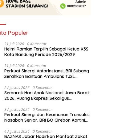
ita Populer
31 Juli 2026
0 Komentar
Helmi Ramlan Terpilih Sebagai Ketua K3S
Kota Bandung Periode 2026/2029
31 Juli 2026
0 Komentar
Perkuat Sinergi Antarinstansi, BRI Subang
Serahkan Bantuan Ambulans TJSL
kepada Wingdik 300/Teknik untuk
Penunjang Kesehatan Masyarakat
2 Agustus 2026
0 Komentar
Semarak Hari Anak Nasional Jawa Barat
2026, Ruang Ekspresi Sekaligus
Pelestarian Budaya Sunda
3 Agustus 2026
0 Komentar
Perkuat Sinergi dan Keamanan Transaksi
Nasabah Senior, BRI BO Cirebon Kartini
Gelar Apresiasi Layanan Pensiunan
4 Agustus 2026
0 Komentar
BAZNAS Jabar Hadirkan Manfaat Zakat