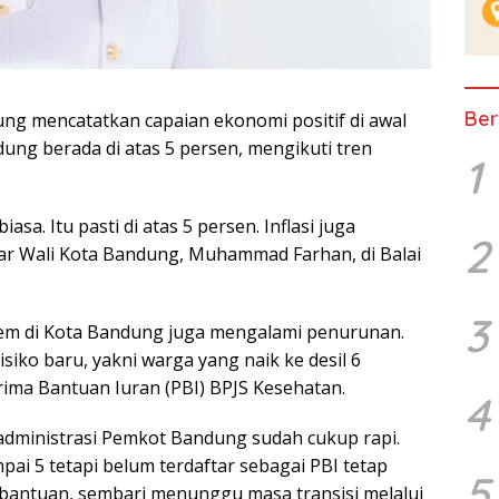
Ber
g mencatatkan capaian ekonomi positif di awal
ng berada di atas 5 persen, mengikuti tren
1
a. Itu pasti di atas 5 persen. Inflasi juga
2
ujar Wali Kota Bandung, Muhammad Farhan, di Balai
3
rem di Kota Bandung juga mengalami penurunan.
ko baru, yakni warga yang naik ke desil 6
ima Bantuan Iuran (PBI) BPJS Kesehatan.
4
administrasi Pemkot Bandung sudah cukup rapi.
pai 5 tetapi belum terdaftar sebagai PBI tetap
5
bantuan, sembari menunggu masa transisi melalui