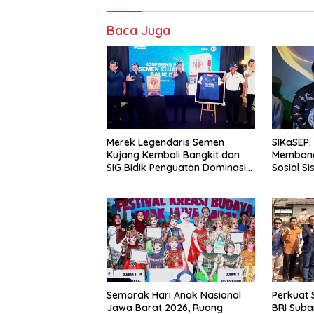
Baca Juga
Merek Legendaris Semen
SIKaSEP:
Kujang Kembali Bangkit dan
Membang
SIG Bidik Penguatan Dominasi
Sosial S
Pasar di Jawa Barat
(SD) di 
Semarak Hari Anak Nasional
Perkuat S
Jawa Barat 2026, Ruang
BRI Sub