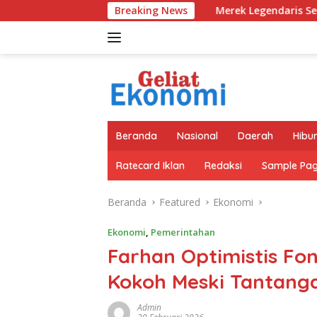
Langsung
Merek Legendaris Semen Kujang Kembali Ban
Breaking News
ke
konten
Beranda
Nasional
Daerah
Hibu
Ratecard Iklan
Redaksi
Sample Pa
Beranda
Featured
Ekonomi
Ekonomi
,
Pemerintahan
Farhan Optimistis Fo
Kokoh Meski Tantang
Admin