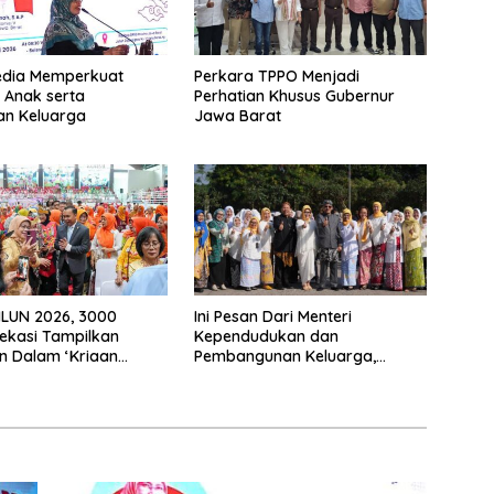
edia Memperkuat
Perkara TPPO Menjadi
 Anak serta
Perhatian Khusus Gubernur
an Keluarga
Jawa Barat
HLUN 2026, 3000
Ini Pesan Dari Menteri
ekasi Tampilkan
Kependudukan dan
n Dalam ‘Kriaan
Pembangunan Keluarga,
Untuk Perkuat
Dalam Rangka Peringatan
n SIDAYA
Harganas K-33