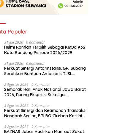
ita Populer
31 Juli 2026
0 Komentar
Helmi Ramlan Terpilih Sebagai Ketua K3S
Kota Bandung Periode 2026/2029
31 Juli 2026
0 Komentar
Perkuat Sinergi Antarinstansi, BRI Subang
Serahkan Bantuan Ambulans TJSL
kepada Wingdik 300/Teknik untuk
Penunjang Kesehatan Masyarakat
2 Agustus 2026
0 Komentar
Semarak Hari Anak Nasional Jawa Barat
2026, Ruang Ekspresi Sekaligus
Pelestarian Budaya Sunda
3 Agustus 2026
0 Komentar
Perkuat Sinergi dan Keamanan Transaksi
Nasabah Senior, BRI BO Cirebon Kartini
Gelar Apresiasi Layanan Pensiunan
4 Agustus 2026
0 Komentar
BAZNAS Jabar Hadirkan Manfaat Zakat