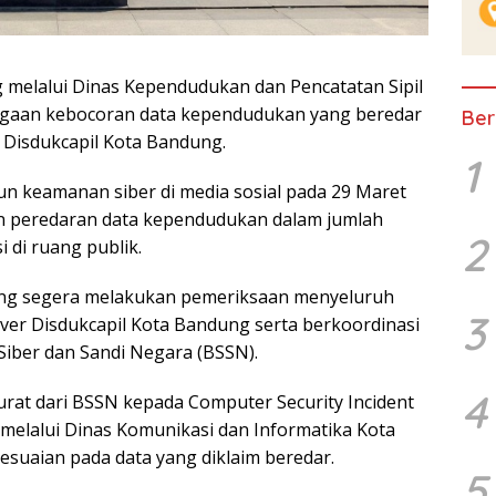
elalui Dinas Kependudukan dan Pencatatan Sipil
dugaan kebocoran data kependudukan yang beredar
Ber
er Disdukcapil Kota Bandung.
1
un keamanan siber di media sosial pada 29 Maret
n peredaran data kependudukan dalam jumlah
2
 di ruang publik.
dung segera melakukan pemeriksaan menyeluruh
3
ver Disdukcapil Kota Bandung serta berkoordinasi
Siber dan Sandi Negara (BSSN).
4
surat dari BSSN kepada Computer Security Incident
elalui Dinas Komunikasi dan Informatika Kota
suaian pada data yang diklaim beredar.
5