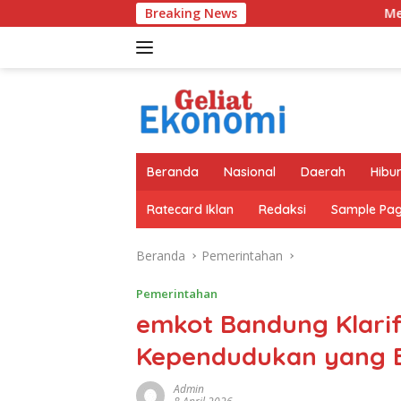
Langsung
Breaking News
Merek Legendaris Semen 
ke
konten
Beranda
Nasional
Daerah
Hibu
Ratecard Iklan
Redaksi
Sample Pa
Beranda
Pemerintahan
Pemerintahan
emkot Bandung Klarifi
Kependudukan yang B
Admin