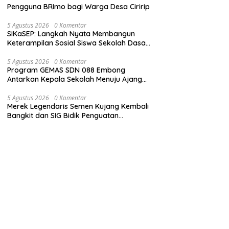
Pengguna BRImo bagi Warga Desa Ciririp
5 Agustus 2026
0 Komentar
SIKaSEP: Langkah Nyata Membangun
Keterampilan Sosial Siswa Sekolah Dasar
(SD) di Kota Bandung
5 Agustus 2026
0 Komentar
Program GEMAS SDN 088 Embong
Antarkan Kepala Sekolah Menuju Ajang
ASN Berprestasi Tingkat Provinsi Jawa
Barat 2026
5 Agustus 2026
0 Komentar
Merek Legendaris Semen Kujang Kembali
Bangkit dan SIG Bidik Penguatan
Dominasi Pasar di Jawa Barat